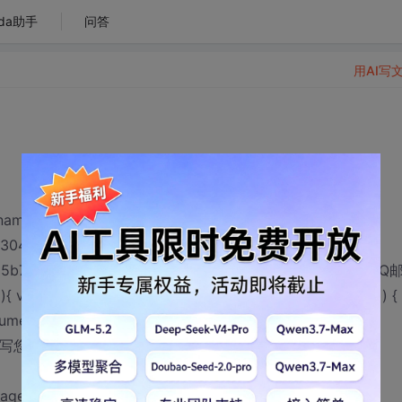
da助手
问答
用AI写
 name="two"><option
304855e1668bbc6">ge</option><option
85b764d26905df0">er</option></select></form><!--QQ
r a; var n=document.one.two.length; for(i=0;i<n;i++) {
ent.one.two.options[i].value;} } return a; }
sText="填写您的邮件地址，订阅我
page/qfcode.js"