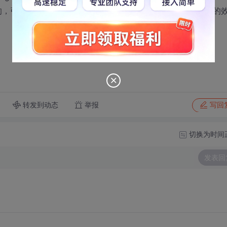
ody>这是我写的，引用了插件代码，想达到选下拉菜单里不同项订不同邮件的
转发到动态
举报
写回
切换为时间
发表回