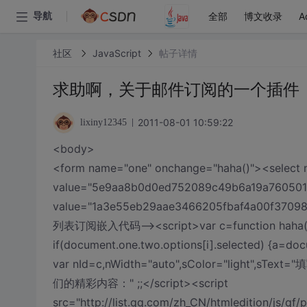
全部
博文收录
A
导航
社区
JavaScript
帖子详情
求助啊，关于邮件订阅的一个插件
2011-08-01 10:59:22
lixiny12345
<body>
<form name="one" onchange="haha()"><select
value="5e9aa8b0d0ed752089c49b6a19a760501
value="1a3e55eb29aae3466205fbaf4a00f3709
列表订阅嵌入代码--><script>var c=function haha(){ va
if(document.one.two.options[i].selected) {a=docum
var nId=c,nWidth="auto",sColor="light",
们的精彩内容：" ;;</script><script
src="http://list.qq.com/zh_CN/htmledition/js/qf/