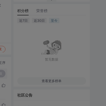
效
积分榜
荣誉榜
近7日
近30日
至今
复
暂无数据
正序
复
查看更多榜单
社区公告