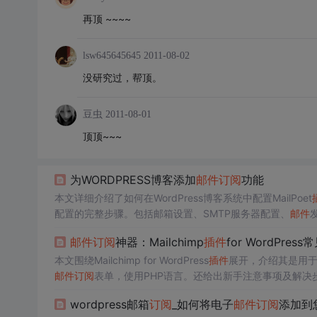
再顶 ~~~~
lsw645645645
2011-08-02
没研究过，帮顶。
豆虫
2011-08-01
顶顶~~~
为WORDPRESS博客添加
邮件
订阅
功能
本文详细介绍了如何在WordPress博客系统中配置MailPoet
配置的完整步骤。包括邮箱设置、SMTP服务器配置、
邮件
博客更新自动发送
订阅
邮件
。
邮件
订阅
神器：Mailchimp
插件
for WordPre
本文围绕Mailchimp for WordPress
插件
展开，介绍其是用于集成
邮件
订阅
表单，使用PHP语言。还给出新手注意事项及解决
升
邮件
订阅
效率。
wordpress邮箱
订阅
_如何将电子
邮件
订阅
添加到您