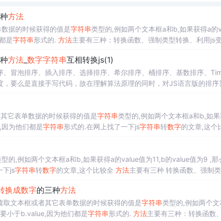
种
方法
单数据的时候获得的值是
字符串
类型的,例如两个文本框a和b,如果获得a的va
们都是
字符串
形式的.
方法
主要有三种：转换函数、强制类型转换、利用js
种
方法
_
数字
字符串
互相转换js(1)
冒泡排序、插入排序、选择排序、希尔排序、桶排序、基数排序、Tims
度，要么是直接手写代码，故在理解算法原理的同时，对JS语言版的排序
rseFloat()
方法
的处理方式相似，只是它转换的是整个值，而不是部
字符串
到
数字
的类型转换，不过这个
方法
还是不推荐的。
者其它表单数据的时候获得的值是
字符串
类型的,例如两个文本框a和b,如
lue,因为他们都是
字符串
形式的.在网上找了一下js
字符串
转
数字
的文章,这个
型转换。 1. 转换函数
型的,例如两个文本框a和b,如果获得a的value值为11,b的value值为9 ,那么
下js
字符串
转
数字
的文章,这个比较全
方法
主要有三种 转换函数、强制
和parseFlo
转换成
数字
的三种
方法
能圈：272292492 更多文章：www.f-z.cn 在js读取文本框或者其它表单数据的时候获得的值是
字符串
类型的,例如两个文
ue要小于b.value,因为他们都是
字符串
形式的.
方法
主要有三种：转换函数