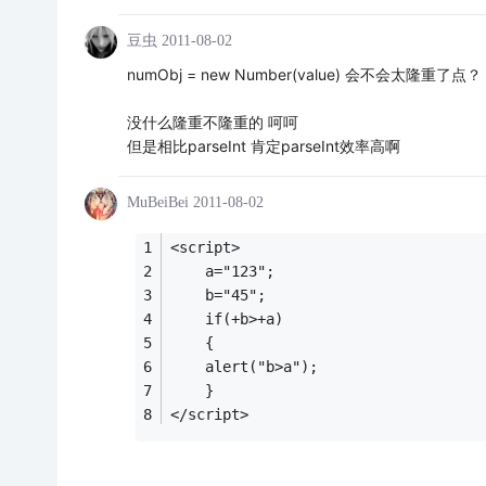
豆虫
2011-08-02
numObj = new Number(value) 会不会太隆重了点？
没什么隆重不隆重的 呵呵
但是相比parseInt 肯定parseInt效率高啊
MuBeiBei
2011-08-02
<script>
	a="123";
	b="45";
	if(+b>+a)
	{
	alert("b>a");
	}
</script>