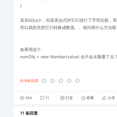
}
其实b比a小，但是表达式对它们进行了字符比较，
所以我想先把它们转换成数值。。请问用什么方法呢
如果用这个
numObj = new Number(value) 会不会太隆重了点
给本帖投票
164
11
打赏
分享
收藏
11 条
回复