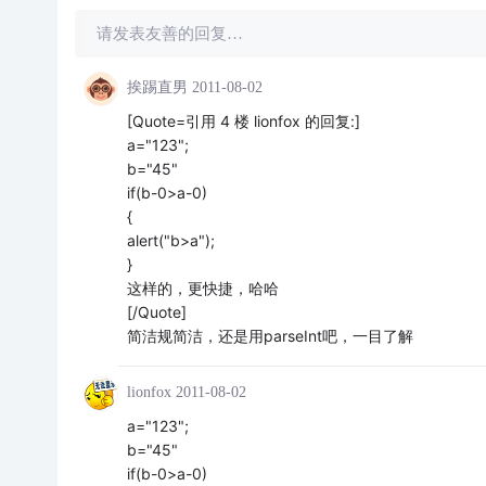
请发表友善的回复…
挨踢直男
2011-08-02
[Quote=引用 4 楼 lionfox 的回复:]
a="123";
b="45"
if(b-0>a-0)
{
alert("b>a");
}
这样的，更快捷，哈哈
[/Quote]
简洁规简洁，还是用parseInt吧，一目了解
lionfox
2011-08-02
a="123";
b="45"
if(b-0>a-0)