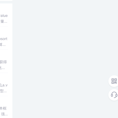
lue
变量弱
ort
算法
分值。
果获得
比较
a.v
类型转
本框
、强