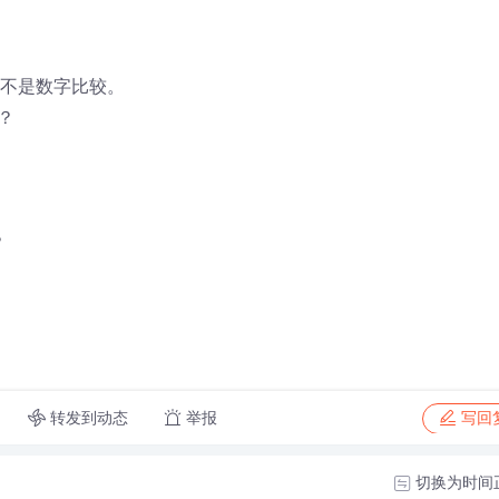
而不是数字比较。
？
？
转发到动态
举报
写回
切换为时间