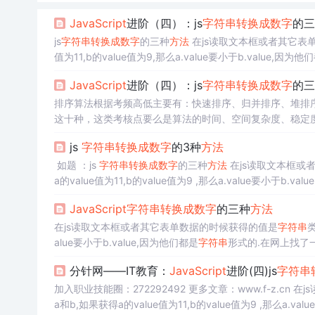
JavaScript
进阶（四）：js
字符串
转换成
数字
的三
js
字符串
转换成
数字
的三种
方法
在js读取文本框或者其它表
值为11,b的value值为9,那么a.value要小于b.value,因为他
类型转换。 转换函数 js提供了parseInt()和pars
JavaScript
进阶（四）：js
字符串
转换成
数字
的三
排序算法根据考频高低主要有：快速排序、归并排序、堆排序、
这十种，这类考核点要么是算法的时间、空间复杂度、稳定
代码也要加强记忆。Number()的强制类型转换与parseInt()和pa
js
字符串
转换成
数字
的3种
方法
上例利用了js的弱类型的特点，只进行了算术运算，实现了
如题 ：js
字符串
转换成
数字
的三种
方法
在js读取文本框或
a的value值为11,b的value值为9 ,那么a.value要小于b.va
全
方法
主要有三种 转换函数、强制类型转换、利用js变量弱类
JavaScript
字符串
转换成
数字
的三种
方法
在js读取文本框或者其它表单数据的时候获得的值是
字符串
类
alue要小于b.value,因为他们都是
字符串
形式的.在网上找了一
换、利用js变量弱类型转换。 1. 转换函数： js提供了parseInt()
分针网——IT教育：
JavaScript
进阶(四)js
字符串
加入职业技
a和b,如果获得a的value值为11,b的value值为9 ,那么a.val