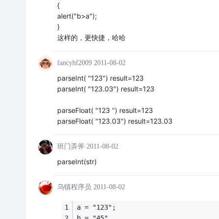
{
alert("b>a");
}
这样的，更快捷，哈哈
fancyhf2009
2011-08-02
parseInt( "123") result=123
parseInt( "123.03") result=123
parseFloat( "123 ") result=123
parseFloat( "123.03") result=123.03
班门弄斧
2011-08-02
parseInt(str)
乌镇程序员
2011-08-02
a = "123";
b = "45"