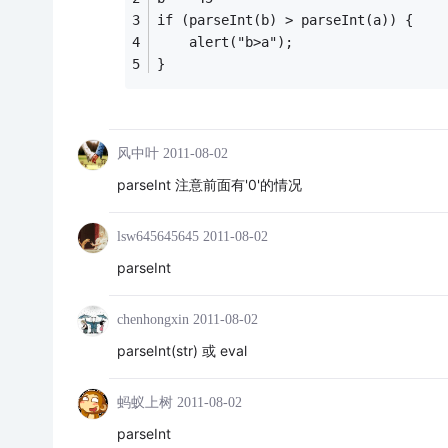
if (parseInt(b) > parseInt(a)) {
    alert("b>a");
}
风中叶
2011-08-02
parseInt 注意前面有'0'的情况
lsw645645645
2011-08-02
parseInt
chenhongxin
2011-08-02
parseInt(str) 或 eval
蚂蚁上树
2011-08-02
parseInt