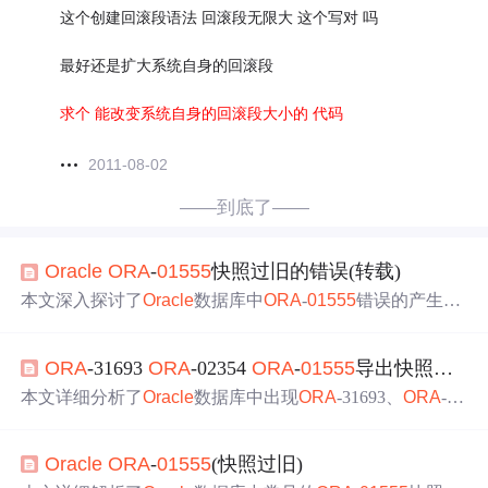
这个创建回滚段语法 回滚段无限大 这个写对 吗
最好还是扩大系统自身的回滚段
求个 能改变系统自身的回滚段大小的 代码
2011-08-02
——到底了——
Ora
cle
ORA
-
01555
快照过旧的错误(转载)
本文深入探讨了
Ora
cle
数据库中
ORA
-
01555
错误的产生原
因及其解决方法，包括如何优化SQL语句、调整undo_reten
tion参数以及管理UNDO表空间等。
ORA
-31693
ORA
-02354
ORA
-
01555
导出快照过旧报错案例分析
本文详细分析了
Ora
cle
数据库中出现
ORA
-31693、
ORA
-02
354、
ORA
-
01555
快照过旧错误的原因及解决方法，主要
涉及回滚段设置、LOB对象管理及UNDO_RETENTION参
Ora
cle
ORA
-
01555
(快照过旧)
数调整。