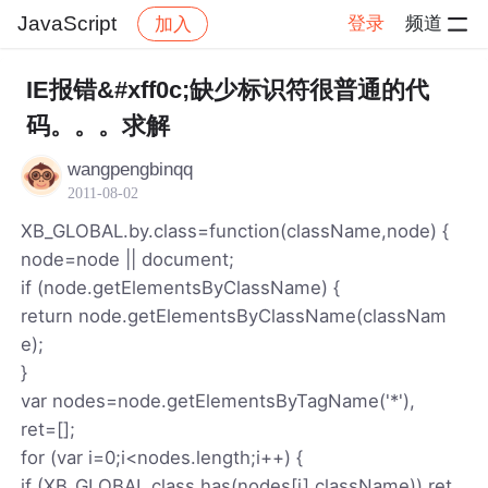
JavaScript
登录
频道
加入
帖子详情
社区
JavaScript
IE报错&#xff0c;缺少标识符很普通的代
码。。。求解
wangpengbinqq
2011-08-02
XB_GLOBAL.by.class=function(className,node) {
node=node || document;
if (node.getElementsByClassName) {
return node.getElementsByClassName(classNam
e);
}
var nodes=node.getElementsByTagName('*'),
ret=[];
for (var i=0;i<nodes.length;i++) {
if (XB_GLOBAL.class.has(nodes[i],className)) ret.