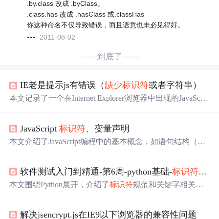
.by.class 改成 .byClass。
.class.has 改成 .hasClass 或.classHas
你这种命名不仅导致错误，而且语意也未必见得好。
2011-08-02
——到底了——
IE老是提示js有错误（
缺少
标识符
或者字符串）
本文记录了一个在Internet Explorer浏览器中出现的JavaScrip
t错误案例。该案例中，一个看似
普通
的逗号成为了导致脚
本无法正常运行的原因。通过逐步排查，最终定位到问题
JavaScript
标识符
、变量声明
所在，并解决了这一特殊环境下的兼容性难题。
本文介绍了JavaScript编程中的基本概念，如语句结构（以
分号结尾）、
标识符
规则，重点讲解了变量的声明（var关
键字）及其提升机制，以及如何使用console.log观察变量
软件测试入门到精通-第6周-python基础-
标识符
+关
值。,
本文围绕Python展开，介绍了
标识符
规范和关键字相关知
识。在
标识符
方面，阐述了命名的重要性、规则、灵感来
源、常见错误及高阶技巧等，还给出PEP 8命名规范口诀和
解决jsencrypt.js在IE9以下浏览器的兼容性问题
防秃头小贴士。关键字部分，揭秘其定义、特性，介绍侦