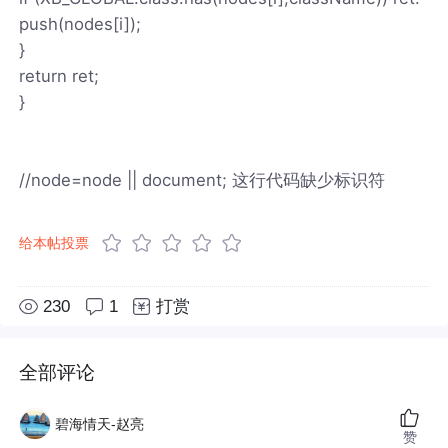
push(nodes[i]);
}
return ret;
}
//node=node || document; 这行代码缺少标识符
给本帖投票
230
1
打赏
全部评论
碧海情天-赵亮
赞