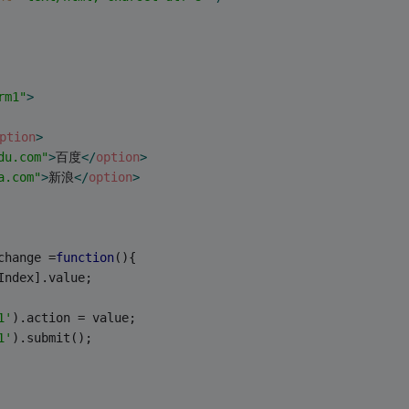
rm1"
>
ption
>
du.com"
>
百度
</
option
>
a.com"
>
新浪
</
option
>
change =
function
(
)
{
Index].value;
1'
).action = value;
1'
).submit();	