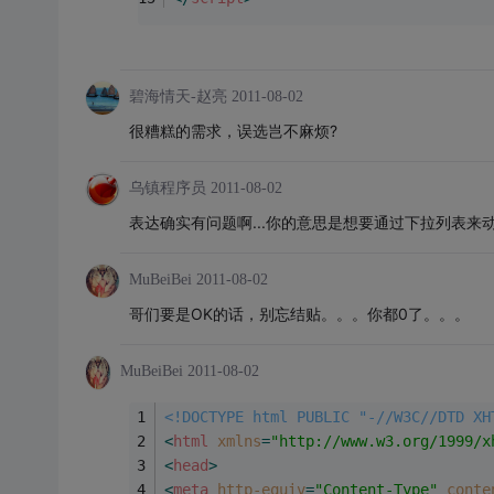
碧海情天-赵亮
2011-08-02
很糟糕的需求，误选岂不麻烦?
乌镇程序员
2011-08-02
表达确实有问题啊...你的意思是想要通过下拉列表来动态
MuBeiBei
2011-08-02
哥们要是OK的话，别忘结贴。。。你都0了。。。
MuBeiBei
2011-08-02
<!DOCTYPE html PUBLIC "-//W3C//DTD XH
<
html
xmlns
=
"http://www.w3.org/1999/x
<
head
>
<
meta
http-equiv
=
"Content-Type"
conte