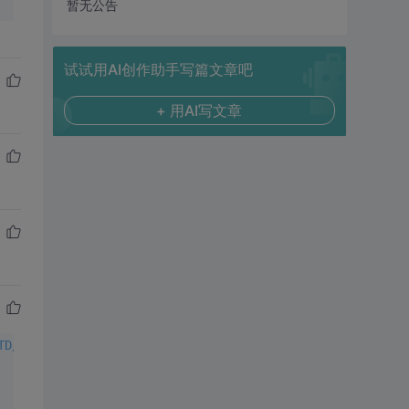
暂无公告
试试用AI创作助手写篇文章吧
+ 用AI写文章
TD/xhtml1-transitional.dtd">