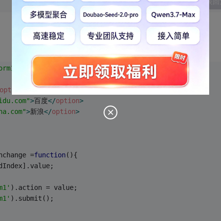
发表回
orm1"
>
option
>
idu.com"
>
百度
</
option
>
na.com"
>
新浪
</
option
>
nchange =
function
(
)
{
dIndex].value;
m1'
).action = value;
m1'
).submit();    