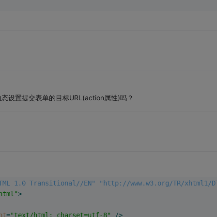
设置提交表单的目标URL(action属性)吗？
TML 1.0 Transitional//EN" "http://www.w3.org/TR/xhtml1/D
html"
>
nt
=
"text/html; charset=utf-8"
 />