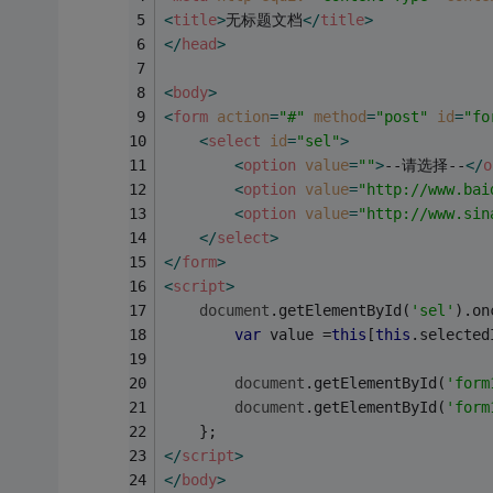
<
title
>
无标题文档
</
title
>
</
head
>
<
body
>
<
form
action
=
"#"
method
=
"post"
id
=
"fo
<
select
id
=
"sel"
>
<
option
value
=
""
>
--请选择--
</
o
<
option
value
=
"http://www.bai
<
option
value
=
"http://www.sin
</
select
>
</
form
>
<
script
>
document
.getElementById(
'sel'
).on
var
 value =
this
[
this
.selected
document
.getElementById(
'form
document
.getElementById(
'form
	};
</
script
>
</
body
>