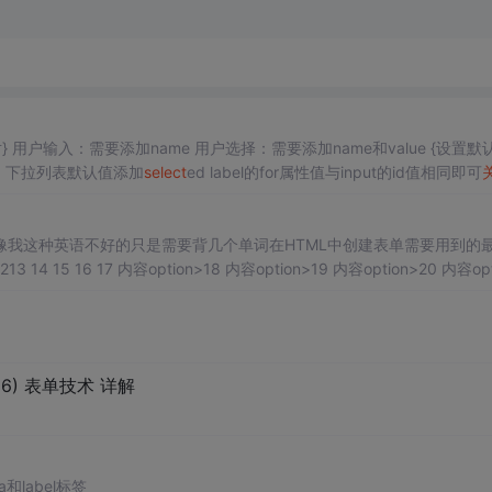
} 用户输入：需要添加name 用户选择：需要添加name和value {设置默
 注：下拉列表默认值添加
select
ed label的for属性值与input的id值相同即可
添加样式 激活焦点框 input ：focus{ 去掉默认轮廓 outline：non
我这种英语不好的只是需要背几个单词在HTML中创建表单需要用到的
213 14 15 16 17 内容option>18 内容option>19 内容option>20 内容opt
6) 表单技术 详解
ea和label标签