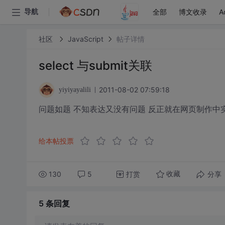
全部
博文收录
A
导航
社区
JavaScript
帖子详情
select 与submit关联
2011-08-02 07:59:18
yiyiyayalili
问题如题 不知表达又没有问题 反正就在网页制作中实现 
给本帖投票
130
5
打赏
分享
收藏
5 条
回复