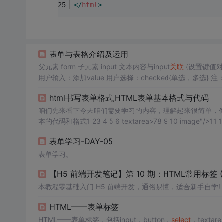
</
html
>
表单与表格介绍及运用
父元素 form 子元素 input 文本内容与input
关联
{设置键值对
用户输入：添加value 用户选择：checked{单选，多选}
abel{ display: inline-block；宽度 } 当input 被激活时
html书写表单格式,HTML表单基本格式与代码
咱们先来看下今天咱们需要学习的内容，理解起来很简单，像
本的代码和格式1 23 4 5 6 textarea>78 9 10 image"/>11 1
>21
select
>...
表单学习-DAY-05
表单学习。
【H5 前端开发笔记】第 10 期：HTML常用标签 (
本教程零基础入门 H5 前端开发，通俗易懂，适合新手自学!
HTML——表单标签
HTML——表单标签，包括input，button，
select
，textar