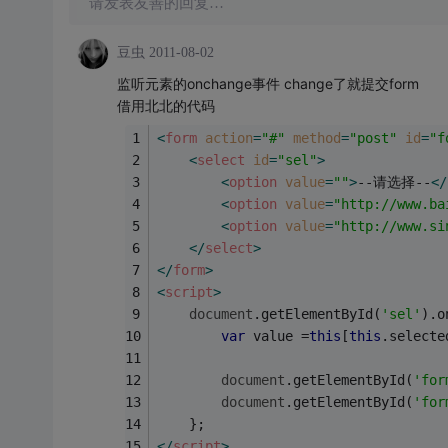
请发表友善的回复…
豆虫
2011-08-02
监听元素的onchange事件 change了就提交form
借用北北的代码
<
form
action
=
"#"
method
=
"post"
id
=
"f
<
select
id
=
"sel"
>
<
option
value
=
""
>
--请选择--
</
<
option
value
=
"http://www.ba
<
option
value
=
"http://www.si
</
select
>
</
form
>
<
script
>
document
.getElementById(
'sel'
).o
var
 value =
this
[
this
.selecte
document
.getElementById(
'for
document
.getElementById(
'for
    };
</
script
>