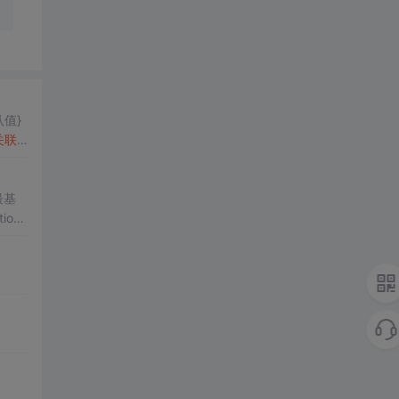
认值}
关联
l
最基
ion