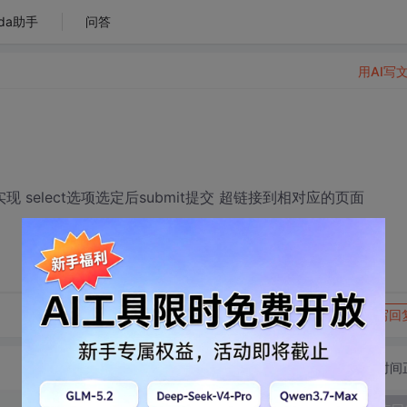
da助手
问答
用AI写
select选项选定后submit提交 超链接到相对应的页面
转发到动态
举报
写回
切换为时间