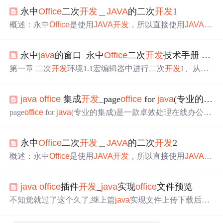
永中
Office
二次
开发
＿
JAVA
的二次
开发
1
概述：永中
Office
是使用
JAVA
开发
，所以直接使用
JAVA
进
行二次
开发
比较方便，但由于在客户端运行时一般使用V
B、VC去调用，所以有必要将其封装成COM组件，以便其
永中
java
的窗口_永中
Office
二次
开发
技术手册 PDF 下载
它语言调用。 今天先将
JAVA
的二次
开发
的部分调用实例
进行说明： 1.创建空的文档 public static Document createBla
第一章 二次
开发
环境1.1宏编辑器中进行二次
开发
1、从菜
nkWord() { Application.getIns
单“工具”—》“宏”—》“宏编辑器”，打开宏编辑器。2、在
宏编辑器中，从菜单“插入”—》“模块”，新建一个模块。
java
office
集成
开发
_page
office
for
java
(专业的集成)
3、在模块中，可以添加宏，通过宏，就可以操作永中
Offic
e
。4、示例：将下面的宏代码添加到模块中，宏的名字是
page
office
for
java
(专业的集成)是一款卓效处理在线办公，
“insertValue”。样例1.1.1//在当前的工作表中，往单元格(2，
轻松助力 OA，使在线办公迈向科技之巅，精彩尽在Page
O
3)中设值“apple” 。void ins...
ffice
，免费版实现了在线编辑保存Word、Excel、PPT、WP
永中
Office
二次
开发
＿
JAVA
的二次
开发
2
S等
Office
文档的基本功能，对于简单的在线
Office
办公、
追踪Word修订痕迹、全文检索的实现已经绰绰有余。软件
概述：永中
Office
是使用
JAVA
开发
，所以直接使用
JAVA
进
说明Page
Office
是市场上唯一一款能够同时支持IE、谷歌C
行二次
开发
比较方便，但由于在客户端运行时一般使用V
hrome、火...
B、VC去调用，所以有必要将其封装成COM组件，以便其
java
office
插件
开发
_
java
实现
office
文件预览
它语言调用。 今天继续先将
JAVA
的二次
开发
的第二部分
调用实例进行说明： （如果大家觉得好我就继续，如果觉
不知觉就过了这个久了,继上篇
java
实现文件上传下载后，
得不好这第二篇文章就算结束了） 1.清除痕迹 public static
今天给大家分享一篇
java
实现的对
office
文件预览功能。相
boolean Acce
信大家在平常的项目中会遇到需要对文件实现预览功能，