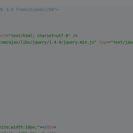
ML 4.0 Transitional//EN">
ent
=
"text/html; charset=utf-8"
 />
com/ajax/libs/jquery/1.4.4/jquery.min.js"
type
=
"text/jav
hite;width:10px;"
>
</
div
>