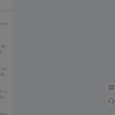
小组
把我
y
-ui.j
发现大
> <
2/
jq
jians