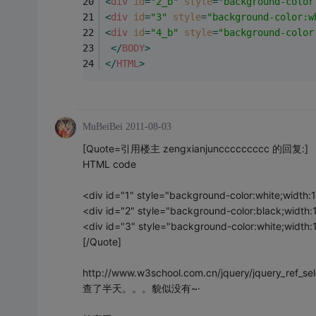
<
div
id
=
"2_b"
style
=
"background-color
<
div
id
=
"3"
style
=
"background-color:w
<
div
id
=
"4_b"
style
=
"background-color
</
BODY
>
</
HTML
>
MuBeiBei
2011-08-03
[Quote=引用楼主 zengxianjunccccccccc 的回复:]
HTML code
<div id="1" style="background-color:white;width:
<div id="2" style="background-color:black;width:
<div id="3" style="background-color:white;widt
[/Quote]
http://www.w3school.com.cn/jquery/jquery_ref_sel
查了半天。。。貌似没有~·