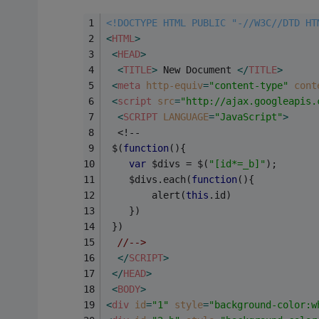
<!DOCTYPE HTML PUBLIC "-//W3C//DTD HT
<
HTML
>
<
HEAD
>
<
TITLE
>
 New Document 
</
TITLE
>
<
meta
http-equiv
=
"content-type"
cont
<
script
src
=
"http://ajax.googleapis.
<
SCRIPT
LANGUAGE
=
"JavaScript"
>
  <!--	
 $(
function
(
)
{
var
 $divs = $(
"[id*=_b]"
);		
	$divs.each(
function
(
)
{
		alert(
this
.id)
	})
 })
//-->
</
SCRIPT
>
</
HEAD
>
<
BODY
>
<
div
id
=
"1"
style
=
"background-color:w