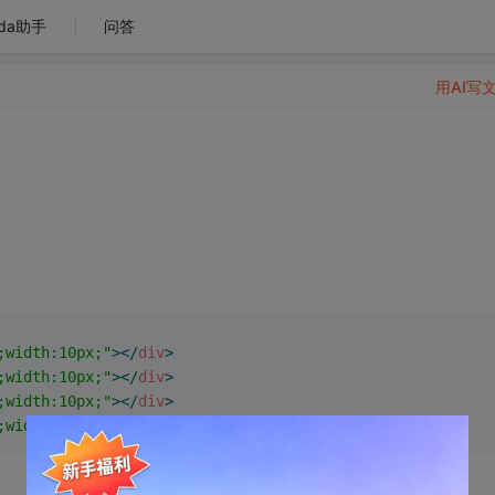
da助手
问答
用AI写
;width:10px;"
>
</
div
>
;width:10px;"
>
</
div
>
;width:10px;"
>
</
div
>
;width:10px;"
>
</
div
>