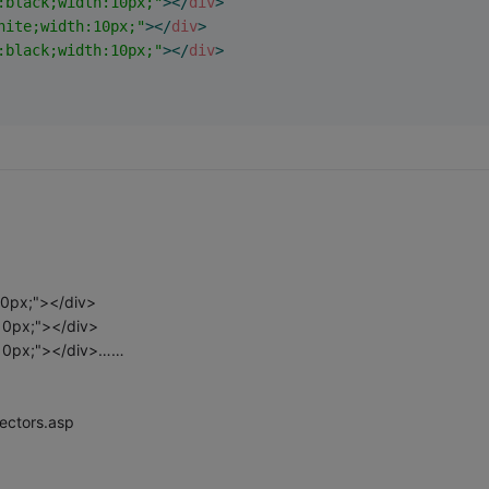
:black;width:10px;"
>
</
div
>
hite;width:10px;"
>
</
div
>
:black;width:10px;"
>
</
div
>
10px;"></div>
10px;"></div>
h:10px;"></div>……
ectors.asp