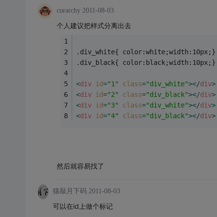
curarchy
2011-08-03
个人建议把样式分离出去
.div_white{ color:white;width:10px;}
.div_black{ color:black;width:10px;}
<
div
id
=
"1"
class
=
"div_white"
>
</
div
>
<
div
id
=
"2"
class
=
"div_black"
>
</
div
>
<
div
id
=
"3"
class
=
"div_white"
>
</
div
>
<
div
id
=
"4"
class
=
"div_black"
>
</
div
>
然后就容易找了
猿敲月下码
2011-08-03
可以在id上做个标记