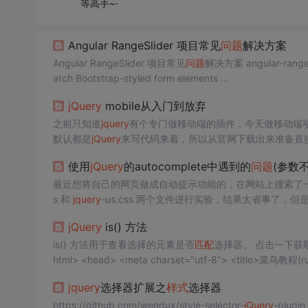
等高手~·
Angular RangeSlider 项目常见
问题
解决方案
Angular RangeSlider 项目常见
问题
解决方案 angular-rangeslider Simple directive that creates a range slider for Angular, styled to m
atch Bootstrap-styled form elements ...
jQuery
mobile从入门到放弃
之前只知道
jquery
有个专门做移动端的插件，今天做移动端
默认都是
jQuery
来写代码来着，所以从官网下载出来准备直
遇到的
问题
写出来，大家可以参考一下
问题
1：我在两个官
使用
jQuery
的autocomplete中遇到的
问题
(参数
最近想将自己的网页做成自动提示功能的，在网站上搜索了
s 和
jquery
-us.css 两个文件进行实验，结果太省事了
家用的都是
jquery
.autocomplete.js，于是各种找，终于
jQuery
is() 方法
is() 方法用于查看选择的元素是否
匹配
选择器。 点击一下获
html> <head> <meta charset="utf-8"> <title>菜鸟教程(runoob
uery
.min.js.
jquery
选择器扩展之
样式
选择器
https://github.com/wendux/style-selector-
jQuery
-plugin