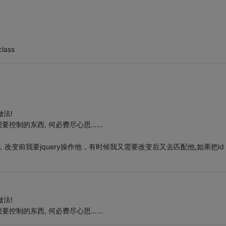
ass
做法!
取到了你想要控制的东西, 何必费尽心思……
变前我要jquery操作他，有时候我又需要改变后又去匹配他,如果把id
做法!
取到了你想要控制的东西, 何必费尽心思……