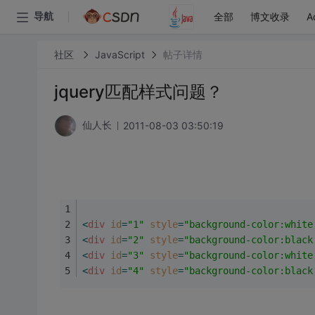
全部
博文收录
A
导航
社区
JavaScript
帖子详情
jquery匹配样式问题？
2011-08-03 03:50:19
仙人长
<
div
id
=
"1"
style
=
"background-color:white
<
div
id
=
"2"
style
=
"background-color:black
<
div
id
=
"3"
style
=
"background-color:white
<
div
id
=
"4"
style
=
"background-color:black