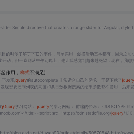
项目的时候了解了下它的事件，简单实用，触摸滑动基本都有，因为之前
接开动，但一直到从中午到晚上，他让我感觉到越来越绝望，现在，我想
网分别下载最新的插件，
jquery
.mobile-1.4.5.min.js与
jquery
不起作用，
样式
不满足)
一下发现
jquery
的autocomplete 非常适合自己的需求，于是下载了
jquer
，但是发现想要控制列表的高度和条目数根据搜索的结果参数都不管用，后来
找到了一个
jquery
.autoco...
取
jQuery
学习网站：
jquery
的学习网站： 前端的代码： <!DOCTYPE html
.com)</title> <script src="https://cdn.staticfile.org/
jquery
/1.10.
 http://blog.csdn.net/duwen90/article/details/50570848 http://www.