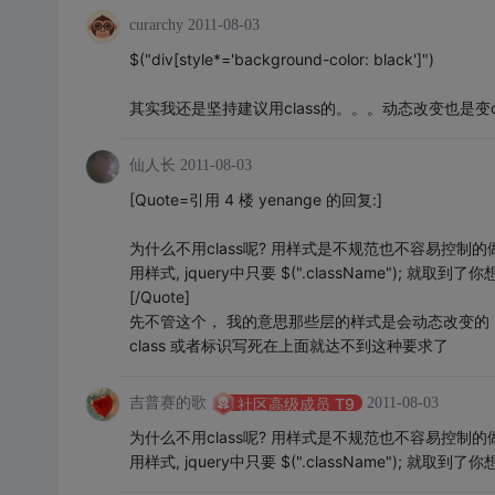
curarchy
2011-08-03
$("div[style*='background-color: black']")
其实我还是坚持建议用class的。。。动态改变也是变cl
仙人长
2011-08-03
[Quote=引用 4 楼 yenange 的回复:]
为什么不用class呢? 用样式是不规范也不容易控制的
用样式, jquery中只要 $(".className"); 就
[/Quote]
先不管这个， 我的意思那些层的样式是会动态改变的，改
class 或者标识写死在上面就达不到这种要求了
吉普赛的歌
2011-08-03
社区高级成员 T9
为什么不用class呢? 用样式是不规范也不容易控制的
用样式, jquery中只要 $(".className"); 就