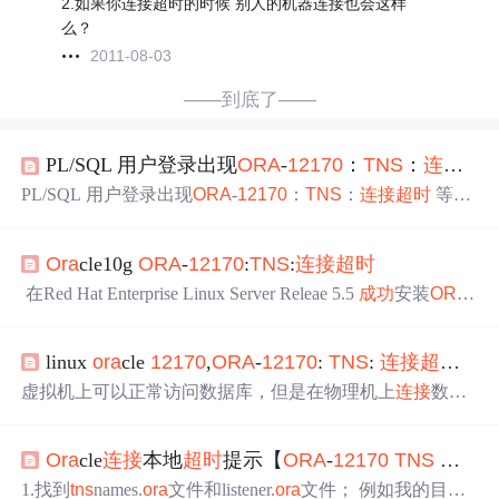
2.如果你连接超时的时候 别人的机器连接也会这样
么？
2011-08-03
——到底了——
PL/SQL 用户登录出现
ORA
-
12170
：
TNS
：
连接
超
PL/SQL 用户登录出现
ORA
-
12170
：
TNS
：
连接
超时
等
问
题
时，建议参考如下
解决
方案。 1.cmd ------ ping ip地址 查
看网络
问题
，能否ping通ip地址； 2.cmd ------
tns
ping ip地
Ora
cle10g
ORA
-
12170
:
TNS
:
连接
超时
址（或服务器的实例名SID ①如果出现"
TNS
-12535:操作
超
时
" 提示，可能是服务器端防火墙没有关闭，关闭防火墙
在Red Hat Enterprise Linux Server Releae 5.5
成功
安装
ORA
即可； ②如果出现...
CLE 10g 后，在客户端配置
TNS
后，测试是否可以
连接
到
数据块服务器，结果报错：
ORA
-
12170
：
TNS
：
连接
超
linux
ora
cle
12170
,
ORA
-
12170
:
TNS
:
连接
超时
问
时
1：首先检查网络是否能ping通，如下所示，网络是畅通
的 2：检查
TNS
配置（
TNS
配置也没有
问题
） GSP = (DES
虚拟机上可以正常访问数据库，但是在物理机上
连接
数据
CRIPTION = (A
库时出现“
ORA
-
12170
:
TNS
:
连接
超时
”时，可以用以下思
路
解决
问题
。一、检查网络1.ping ip地址 查看网络
问题
，
Ora
cle
连接
本地
超时
提示【
ORA
-
12170
TNS
】之
看能否ping通；2.
tns
ping ip地址(或者是服务器的实例名SI
D)如果报“
TNS
-12535:操作
超时
“，可能是服务器端防火
1.找到
tns
names.
ora
文件和listener.
ora
文件； 例如我的目录: