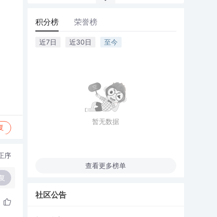
积分榜
荣誉榜
近7日
近30日
至今
暂无数据
复
正序
查看更多榜单
复
社区公告