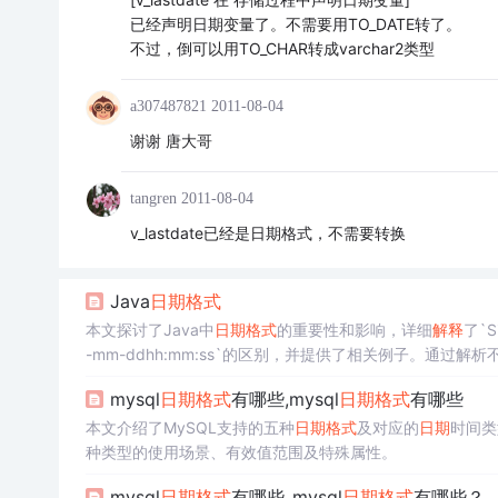
已经声明日期变量了。不需要用TO_DATE转了。
不过，倒可以用TO_CHAR转成varchar2类型
a307487821
2011-08-04
谢谢 唐大哥
tangren
2011-08-04
v_lastdate已经是日期格式，不需要转换
Java
日期
格式
本文探讨了Java中
日期
格式
的重要性和影响，详细
解释
了`S
-mm-ddhh:mm:ss`的区别，并提供了相关例子。通过解析
间显示的影响。同时，对比了Java与Oracle
日期
格式
的差异
mysql
日期
格式
有哪些,mysql
日期
格式
有哪些
本文介绍了MySQL支持的五种
日期
格式
及对应的
日期
时间类型
种类型的使用场景、有效值范围及特殊属性。
mysql
日期
格式
有哪些_mysql
日期
格式
有哪些？