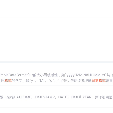
impleDateFormat`中的大小写敏感性，如`yyyy-MM-ddHH:MM:ss`与`y
不同
格式
的含义，如`y`、`M`、`d`、`h`等，帮助读者理解
日期
格式
设置
。
，包括DATETIME、TIMESTAMP、DATE、TIME和YEAR，并详细阐