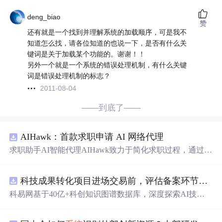
deng_biao
赞
还有就是一个找到并理解系统的加载顺序，可是我不
知道怎么找，请各位知道的也说一下，是否有什么关
键词是关于加载某个功能的。谢谢！！
另外一个就是一个系统的错误处理机制，有什么关键
词是错误处理机制的标志？
2011-08-04
——到底了——
AIHawk：首款求职申请 AI 网络代理
求职助手AI智能代理AIHawk致力于简化求职过程，通过自
动化职位申请流程。借助人工智能，它能够帮助用户以定
制化的方式申请多个职位。
科技成果转化项目进场交易前，评估备案环节需要准备哪些材料？.docx
科易网基于40亿+科创知识图谱数据库，深度探索AI技术
在技术转移、成果转化、技术经纪、知识产权、产业创
新、科技招商等垂直领域的多样化应用场景，研究科技创