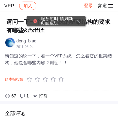
VFP
登录
频道
加入
帖子详情
社区
VFP
服务超时,请刷新
请问一下一个VFP系统的框架结构的要求
页面重试
有哪些&#xff1f;
deng_biao
2011-08-04
请知道的说一下，看一个VFP系统，怎么看它的框架结
构，他包含哪些内容？谢谢！！
给本帖投票
67
1
打赏
全部评论