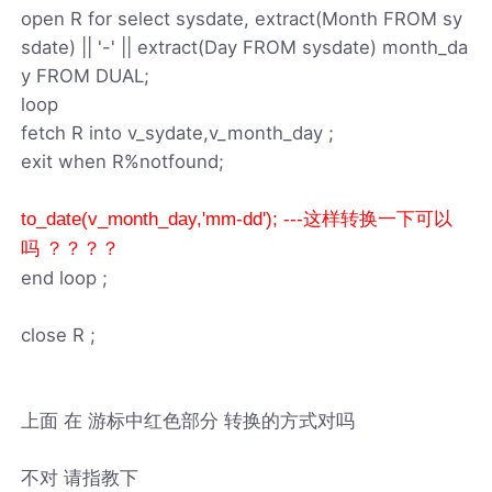
open R for select sysdate, extract(Month FROM sy
sdate) || '-' || extract(Day FROM sysdate) month_da
y FROM DUAL;
loop
fetch R into v_sydate,v_month_day ;
exit when R%notfound;
to_date(v_month_day,'mm-dd'); ---这样转换一下可以
吗 ？？？？
end loop ;
close R ;
上面 在 游标中红色部分 转换的方式对吗
不对 请指教下