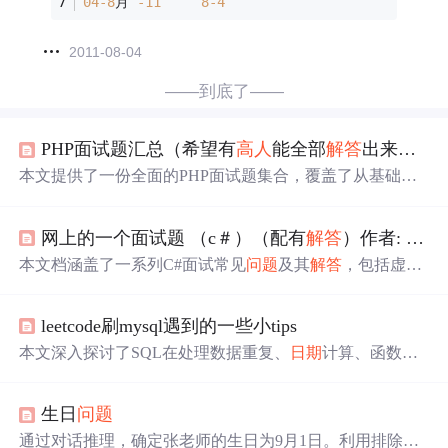
04
-8
月 
-11
8
-4
2011-08-04
——到底了——
PHP面试题汇总（希望有
高人
能全部
解答
出来发到本人邮箱white-lx@163.com谢谢）
本文提供了一份全面的PHP面试题集合，覆盖了从基础知
识到高级应用的多个方面，旨在帮助应聘者准备面试，同
时也为企业招聘PHP开发人员提供参考。
网上的一个面试题 （c＃）（配有
解答
）作者: 周建东
本文档涵盖了一系列C#面试常见
问题
及其
解答
，包括虚方
法与接口的区别、Override与重载的不同之处、值类型与引
用类型的差异等核心概念，还探讨了多层架构的设计原则
leetcode刷mysql遇到的一些小tips
及软件开发过程中的各个阶段。
本文深入探讨了SQL在处理数据重复、
日期
计算、函数嵌
套及复杂数据查询等方面的实用技巧，展示了如何通过精
妙的SQL语句解决实际
问题
，如删除重复邮箱、计算
日期
生日
问题
差、处理连续
高人
流量数据等。
通过对话推理，确定张老师的生日为9月1日。利用排除法