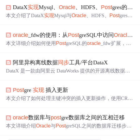
DataX
实现
Mysql、
Oracle
、HDFS、
Post
gres的数据
本文介绍了DataX
实现
Mysql与
Oracle
、HDFS、
Post
gres的
数据
同步
。包含Demo设计、快速部署，给出4个DEMO案
例，如读Mysql数据到HDFS等，还提及部署前置要求、安
oracle
_fdw的使用：从
Post
greSQL中访问
Oracle
数
装步骤，以及部分案例的优化措施和不同数据源增量
同步
的特点。
本文详细介绍如何使用
Post
greSQL的
oracle
_fdw扩展，将
Oracle
数据库的dept表数据
同步
至
Post
greSQL。通过五步
操作，包括创建外部服务器、授权、创建用户映射、创建
阿里异构离线数据
同步
工具/平台DataX
外部表及查询，
实现
跨数据库的数据
同步
。
DataX 是一款由阿里云 DataWorks 提供的开源离线数据
同
步
工具，支持 MySQL、
Oracle
等多种数据源之间的高效
数据
同步
。DataX 的商业版本提供更多高级特性，如
实时
Post
gre
实现
插入更新
同步
能力和更丰富的数据源支持。
本文介绍了如何处理主键冲突的插入更新操作，使用CRE
ATE TABLE创建了两个表`ads.base`和`ads.src`，并通过INS
ERT INTO...ON CONFLICT DO UPDATE语句
实现
冲突时
oracle
数据库与
post
gre数据库之间的互相迁移
更新`ads.base`表中的年龄。接着，展示了
Oracle
数据库中
使用MERGE INTO语句
实现
类似的功能，通过WITH子句
本文详细介绍
Oracle
与
Post
greSQL之间的数据库迁移步
和NOT EXISTS条件进行更新和插入操作。这些技巧在数
骤，包括数据及结构迁移、类型及长度调整、不兼容函数
据库管理和数据
同步
中非常实用。
替换等内容，适用于从
Oracle
迁移至
Post
greSQL或反之。