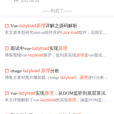
2011-08-04
——到底了——
Vue-
lazy
load
原理
详解之源码解析
本文原本想研究mint-ui组件库的
Lazy
load
组件，后因它完
全引用vue-
lazy
load
项目，转而研究vue-
lazy
load
。文中给
出简单接入示例，剖析其
原理
和源码，包括主要流程、核
面试中vue-
lazy
load
实现
原理
心函数等，最后总结了
lazy
load
的实现
原理
及代码结构设
计特点。
博客围绕vue-
lazy
load
展开，提到其实现
原理
是vue面试常
考内容，实际考察对vue指令的掌握。还介绍了该插件的引
入和使用方法，重点在于阐述vue-
lazy
load
的实现。
image
lazy
load
原理
分析
博客主要对图片懒加载（image
lazy
load
）
原理
进行分析，
同时介绍了使用
lazy
load
.js实现图片异步载入的方法，聚
焦于信息技术领域中前端图片加载优化相关内容。
vue-
lazy
load
实现
原理
：从DOM监听到底层算法
本文详细解析了vue-
lazy
load
的实现
原理
，涵盖DOM监听
机制、可见性检测、核心算法及性能优化策略。介绍了其
双模式检测机制（交叉观察器与事件监听）、图片加载策