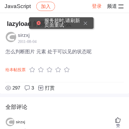
JavaScript
登录
频道
加入
帖子详情
社区
JavaScript
服务超时,请刷新
lazyload 的原理是什么
页面重试
sirzxj
2011-08-04
怎么判断图片 元素 处于可以见的状态呢
给本帖投票
297
3
打赏
全部评论
sirzxj
赞