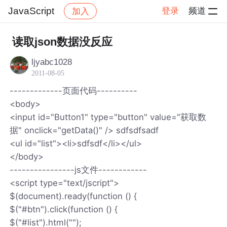
JavaScript
登录
频道
加入
帖子详情
社区
JavaScript
读取json数据没反应
ljyabc1028
2011-08-05
-------------页面代码----------
<body>
<input id="Button1" type="button" value="获取数
据" onclick="getData()" /> sdfsdfsadf
<ul id="list"><li>sdfsdf</li></ul>
</body>
----------------js文件------------
<script type="text/jscript">
$(document).ready(function () {
$("#btn").click(function () {
$("#list").html("");