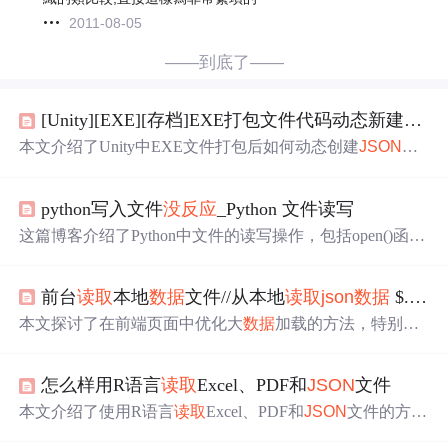
2011-08-05
——到底了——
[Unity][EXE][存档]EXE打包文件代码动态新建
JSO
本文介绍了Unity中EXE文件打包后如何动态创建
JSON
存
档
数据
并进行
读取
。主要关注存档的存储路径问题，如需
在编辑器中将Application.dataPath替换为Application.streamin
python写入文件
没
反应
_Python 文件读写
gAssetsPath。在打包后，路径应为F:UnityProjectMyProjectT
estEXENightmares_DataStreamingAssetsTest_Scene。同时，
这篇博客介绍了Python中文件的读写操作，包括open()函数
强调了empty.
json
文件需在指定路径下，并确保其路径与代
的使用、文件模式的选择，如
读取
(r)、写入(w)、追加(a)
码中一致，以避免FileNotFoundException。最后提醒，在打
等。还讲解了write()、readline()、readlines()等方法以及使用
包前不要忘记在Files-Build Setting-Secenes In Build中添加当
前台
读取
本地
数据
文件//从本地
读取
json
数据
$.ajax({ url: "static/
with语句来确保文件正确关闭的重要性。此外，文章提到
前场景。
了使用
json
模块进行
数据
存储，展示了
json
.dump()和
json
.l
本文探讨了在前端页面中优化大
数据
加载的方法，特别是
oad()在存储和
读取
列表等
数据
结构时的应用。
在地图应用中。通过对比
JSON
P与AJAX，阐述了如何有
效
读取
JSON
数据
并解决异步问题。
怎么样用R语言
读取
Excel、PDF和
JSON
文件
本文介绍了使用R语言
读取
Excel、PDF和
JSON
文件的方
法。readxl包用于
读取
Excel文件，DBI包用于
数据
库
数据
查