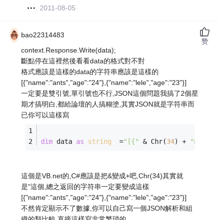
2011-08-05
bao22314483
赞
context.Response.Write(data);
斷點停在這裡然後看看data的格式對不對
格式應該是這樣的data的字符串應該是這樣的
[{"name":"ants","age":"24"},{"name":"lele","age":"23"}]
一定要是雙引號,單引號也不行,JSON這個問題我搞了2個星
期才搞明白,都給論壇的人搞糊塗,其實JSON就是字符串而
已你可以這樣寫
dim
 data 
as
string
  =
"[{"
 & Chr(
34
) + 
"name"
 
這個是VB.net的,C#應該是把&變成+吧,Chr(34)其實就
是"這個,總之返回的字符串一定要變成這樣
[{"name":"ants","age":"24"},{"name":"lele","age":"23"}]
不然肯定顯示不了數據,你可以自己寫一個JSON解析和組
織的類比較,直接這樣寫非常繁瑣的