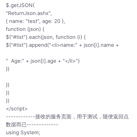
$.getJSON(
"ReturnJson.ashx",
{ name: "test", age: 20 },
function (json) {
$("#list").each(json, function (i) {
$("#list").append("<li>name:" + json[i].name +
" Age:" + json[i].age + "</li>")
})
})
})
})
</script>
------------接收的服务页面，用于测试，随便返回点
数据而已-------------
using System;