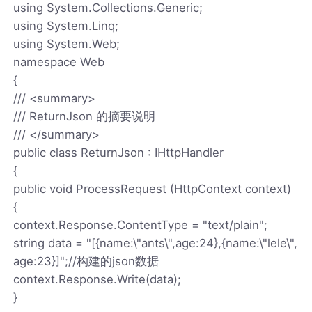
using System.Collections.Generic;
using System.Linq;
using System.Web;
namespace Web
{
/// <summary>
/// ReturnJson 的摘要说明
/// </summary>
public class ReturnJson : IHttpHandler
{
public void ProcessRequest (HttpContext context)
{
context.Response.ContentType = "text/plain";
string data = "[{name:\"ants\",age:24},{name:\"lele\",
age:23}]";//构建的json数据
context.Response.Write(data);
}