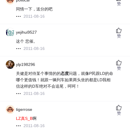
political
赞
同情一下，送分的吧
2011-08-16
yejihui9527
赞
这个 悲催。
2011-08-16
ylp198296
赞
关健是对待某个事情的的
态度
问题，就像P民跟LD的命
哪个更值钱！就跟一辆列车如果两头坐的都是LD我相
信这样的D车绝对不会追尾，呵呵！
2011-08-16
tigerrose
赞
LZ真S_B
啊
2011-08-16