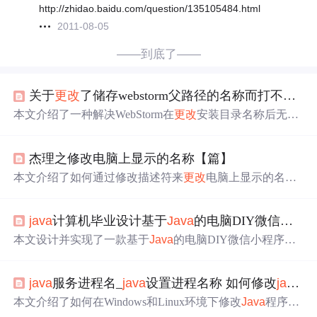
http://zhidao.baidu.com/question/135105484.html
2011-08-05
——到底了——
关于
更改
了储存webstorm父路径的名称而打不开webstorm的问题
本文介绍了一种解决WebStorm在
更改
安装目录名称后无法
启动的问题的方法。通过编辑webstorm64.exe.vmoptions文
件中的路径设置，可以成功解决快捷方式失效及程序无响
杰理之修改电脑上显示的名称【篇】
应的状况。
本文介绍了如何通过修改描述符来
更改
电脑上显示的名
称，包括卸载驱动和重新设置描述符的操作步骤，帮助用
户自定义设备在计算机中的识别名称。
java
计算机毕业设计基于
Java
的电脑DIY微信小程序 基于
本文设计并实现了一款基于
Java
的电脑DIY微信小程序，
结合MySQL数据库与微信小程序前端，支持用户注册登
录、配件查询、配置单管理、教学视频学习及个人中心功
java
服务进程名_
java
设置进程名称 如何修改
java
程
能。管理员可进行用户、配件、视频等内容的增删改查操
作。系统采用B/S架构，具备良好的性能与安全性，适用于
本文介绍了如何在Windows和Linux环境下修改
Java
程序的
电脑DIY爱好者的个性化配置需求。
进程名称，包括通过修改启动命令来区分不同进程的方