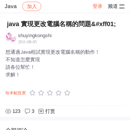
Java
登录
频道
加入
帖子详情
社区
Java
java 實現更改電腦名稱的問題&#xff01;
shuyingkongshi
2011-08-05
想通過Java程試實現更改電腦名稱的動作！
不知道怎麼實現
請各位幫忙！
求解！
给本帖投票
123
3
打赏