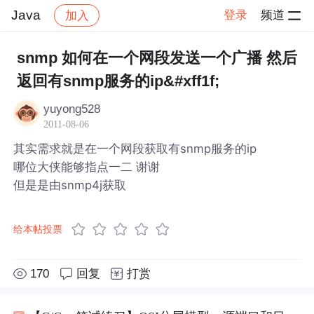
Java
登录
频道
加入
帖子详情
社区
Java
snmp 如何在一个网段发送一个广播 然后
返回有snmp服务的ip&#xff1f;
yuyong528
2011-08-06
其实需求就是在一个网段获取有snmp服务的ip
哪位大侠能够指点一二 谢谢
但是是由snmp4j获取
给本帖投票
170
回复
打赏