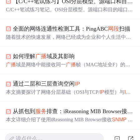
【C/C++笔试练习】OSI分层模型、源端口和目的端口、
C/C++笔试练习笔记、OSI分层模型、源端口和目的端口、
网段
地址、
SNMP
、状态码、tcp报文、域名解析、HTTP
协议、计算机网络、状态码、美国节日、分解因数
全面的网络连通性检测工具：PingABC
网段
扫描
随着技术的快速发展，网络已经成为企业和个人生活中不
可或缺的一部分。网络的连通性作为网络健康的关键指
标，确保了信息的无缝传递。本章将概述网络连通性检测
如何理解
广播
域及其影响
的重要性以及其在不同应用中的作用。网络连通性检测是
网络运维的基本环节，通过检测网络的畅通情况，可以及
广播
域是网络中能接收同一
广播
帧（MAC地址全F）的设
时发现网络中断、延迟过高或者其他异常状态。它不仅可
备集合，属于数据链路层概念。其核心特性包括：路由器
以用来诊断网络故障，也是网络性能评估和优化的基础。
隔离
广播
域，交换机默认共享
广播
域，集线器全端口同
检测工具有很多，如常见的ping命令、traceroute，以及更
通过二层和三层查询空闲
IP
域。
广播
域支持必要协议（如ARP、DHCP）但存在
广播
高级的网络监测工具。
风暴、带宽占用等风险。管理方法包括：用VLAN/路由器
本文摘要探讨了网络分层基础（OSI与TCP/
IP
模型）与
IP
分割域，IGMP Snooping抑制流量，控制单域设备数量（建
探测技术的深度实践。主要内容包括： 网络分层对比 重点
议≤50台）。合理规划
广播
域需平衡通信需求与性能安全，
分析二层（交换机/MAC/ARP）与三层（路由器/
IP
/ICM
避免大规模单一域导致的延迟问题。
从抓包到
服务
排查：iReasoning MIB Browser接收
S
P）的核心差异 指出
广播
域边界：交换机转发
广播
，路由
器隔离
广播
ARP协议深度解析 详细拆解ARP请求/响应流
本文详细介绍了使用iReasoning MIB Browser接收
SNMP
Tr
程及帧结构 明确ARP探测仅限同
网段
，无法跨越路由器 IC
ap时的完整诊断与修复流程。从WireShark抓包确认数据
MP探测原理 对比ARP与ICMP的技术差异 展示ping的完整
流、防火墙检查、软件配置到
服务
冲突处理，逐步解决常
路由流程 实战方案对比 工具评测：arp-scan（二层最
说点什么…
见问题。特别针对端口占用问题提供了强制清理方案，并