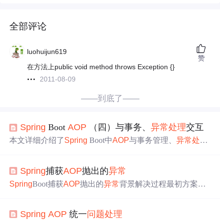
全部评论
luohuijun619
赞
在方法上public void method throws Exception {}
2011-08-09
——到底了——
Spring
Boot
AOP
（四）与事务、
异常
处理
交互
本文详细介绍了
Spring
Boot中
AOP
与事务管理、
异常
处理
的交互机制。文章通过代码示例和流程图展示了@Transacti
onal注解的事务实现原理，解析了
AOP
切面与事务拦截器
Spring
捕获
AOP
抛出的
异常
的执行顺序，并重点说明了
异常
通知与事务回滚的关联关
系。同时，使用Mermaid图表直观呈现了多切面场景下的方
Spring
Boot捕获
AOP
抛出的
异常
背景解决过程最初方案失
法调用链，帮助开发者理解日志、事务和
异常
处理
的协同
败探索添加
AOP
继承SDK的
AOP
类修改
AOP
生效条件最终
工作方式。最后总结了正确设计切面的关键点，避免常见
解决方案——BeanPostProcessor总结 背景 在最近开发中出
的回滚
异常
和日志错位
问题
。
Spring
AOP
统一
问题
处理
现了这样的一个场景，有一个鉴权SDK引入到我的项目，