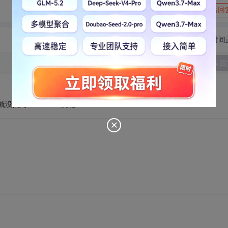
转发到动态
举报
写回
切换为时间
发表回
找到 date:true 的呢