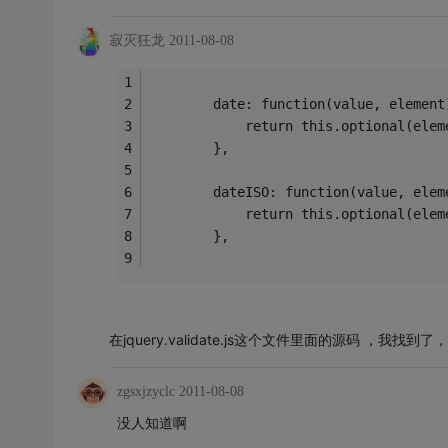
寂灭狂龙
2011-08-08
		date: function(value, element
			return this.optional(el
		},
		dateISO: function(value, elem
			return this.optional(el
		},
在jquery.validate.js这个文件里面的源码 ，我
zgsxjzyclc
2011-08-08
没人知道啊