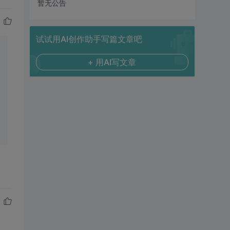
暂无公告
试试用AI创作助手写篇文章吧
+ 用AI写文章