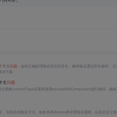
\/\d{4}$/;
个
常见
问题
：如何正确处理验证状态的变化，确保验证通过和失败时，元
解决方案。
中文
问题
过调整contentType设置和使用encodeURIComponent进行编码，确
实现表单验证，包括添加验证方法、修改表单的class来设置验证规则，以及自定义