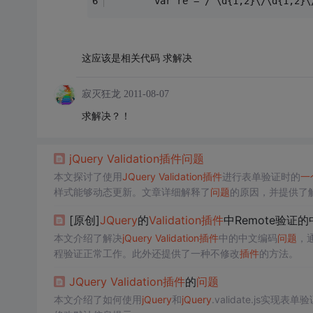
		var re = /^\d{1,2}\/\d{1,2}
这应该是相关代码 求解决
寂灭狂龙
2011-08-07
求解决？！
jQuery
Validation
插件
问题
本文探讨了使用
JQuery
Validation
插件
进行表单验证时的
一
样式能够动态更新。文章详细解释了
问题
的原因，并提供了
[原创]
JQuery
的
Validation
插件
中Remote验证的
本文介绍了解决
jQuery
Validation
插件
中的中文编码
问题
，通
程验证正常工作。此外还提供了一种不修改
插件
的方法。
JQuery
Validation
插件
的
问题
本文介绍了如何使用
jQuery
和
jQuery
.validate.js