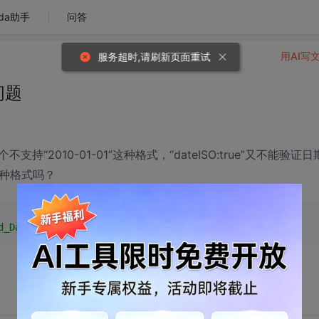
da助手
问答
用AI写
服务超时,请刷新页面重试
问题
支持“2010-01-01”这种格式，“dateISO:true”又不能验证日
”这种格式吗？
d_Date'
value
=
''
class
=
"{required:true,date:true}"
 />