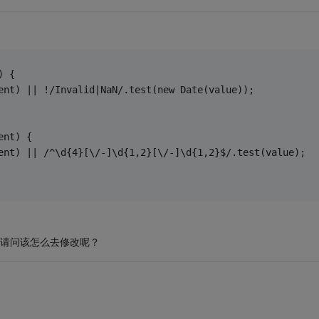
) {
ement) || !/Invalid|NaN/.test(new Date(value));
ent) {
ement) || /^\d{4}[\/-]\d{1,2}[\/-]\d{1,2}$/.test(value);
找到了，请问该怎么去修改呢？