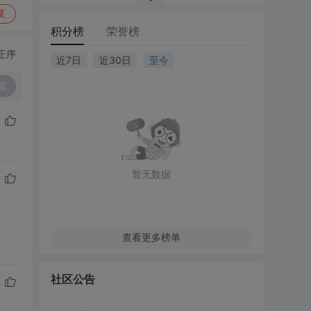
复
积分榜
荣誉榜
正序
近7日
近30日
至今
复
暂无数据
查看更多榜单
社区公告