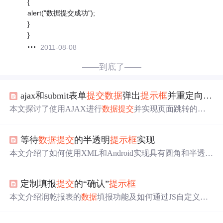
{
alert("数据提交成功");
}
}
2011-08-08
——到底了——
ajax和submit表单
提交
数据
弹出
提示框
并重定向两种方式。
本文探讨了使用AJAX进行
数据
提交
并实现页面跳转的技
术细节，特别关注了如何在弹出
提示框
后完成页面跳转的
问题。文章提供了具体的按钮、JS代码和Controller处理方
等待
数据
提交
的半透明
提示框
实现
法，为开发者提供了一个实用的解决方案。
本文介绍了如何使用XML和Android实现具有圆角和半透明
背景效果的
提示框
布局，包括背景颜色设定、圆角半径调
整、内部组件布局和样式配置。
定制填报
提交
的“确认”
提示框
本文介绍润乾报表的
数据
填报功能及如何通过JS自定义
提
交
确认
提示框
，包括增加取消选项等交互细节。