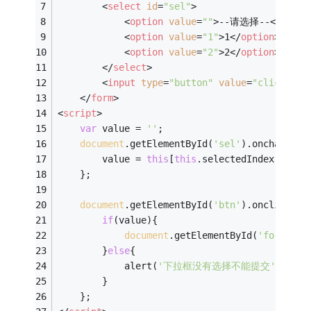
<
select
id
=
"sel"
>
<
option
value
=
""
>
--请选择--
</
optio
<
option
value
=
"1"
>
1
</
option
>
<
option
value
=
"2"
>
2
</
option
>
</
select
>
<
input
type
=
"button"
value
=
"click me"
</
form
>
<
script
>
var
 value = 
''
;
document
.getElementById(
'sel'
).onchange =
		value = 
this
[
this
.selectedIndex].valu
	};
document
.getElementById(
'btn'
).onclick = 
if
(value){
document
.getElementById(
'form1'
		}
else
{
			alert(
'下拉框没有选择不能提交'
)	
		}
	};