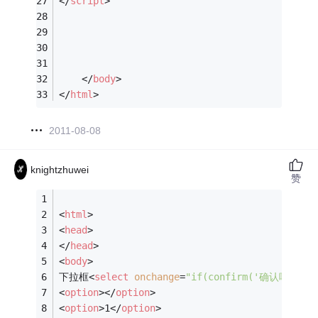
</
script
>
</
body
>
</
html
>
2011-08-08
knightzhuwei
赞
<
html
>
<
head
>
</
head
>
<
body
>
下拉框
<
select
onchange
=
"if(confirm('确认吗？')
<
option
>
</
option
>
<
option
>
1
</
option
>