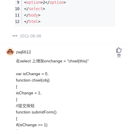
<
option
>
2
</
option
>
</
select
>
</
body
>
</
html
>
2011-08-08
zwj6612
赞
在select 上增加onchange = "chsel(this)"
var isChange = 0;
function chsel(obj)
{
isChange = 1;
}
//提交按钮
function submitForm()
{
if(isChange == 1)