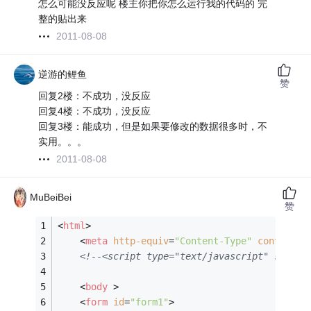
怎么可能没反应呢 楼主你把你怎么运行我的代码的 完
整的贴出来
2011-08-08
逆游的鲤鱼
赞
回复2楼：不成功，没反应
回复4楼：不成功，没反应
回复3楼：能成功，但是如果要修改的数据很多时，不
实用。。。
2011-08-08
MuBeiBei
赞
<
html
>
<
meta
http-equiv
=
"Content-Type"
content
=
"
<!--<script type="text/javascript" src="h
<
body
 >
<
form
id
=
"form1"
>