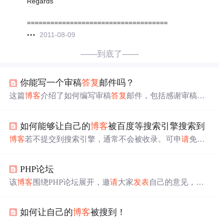
Regards
====================================
2011-08-09
——到底了——
你能写一个审稿
答复
邮件吗？
这篇
博客
介绍了如何编写审稿
答复
邮件，包括感谢审稿
人、针对审稿意见进行回应、说明文章修改情况以及询问
审稿人对修改后文章的看法。示例邮件展示了尊重审稿人
如何能够让自己的
博客
被百度等搜索引擎搜索到
意见和确保文章质量的重要性。
博客
若不提交到搜索引擎，通常不会被收录。可申
请
免费
加入搜索引擎，百度一般48小时邮件
答复
，最晚一个月能
搜到
博客
；Google会主动收录质量尚可的
博客
，申
请
门槛
PHP论坛
低。文中还提供了百度、Google等多个搜索引擎的提交地
址。
该
博客
围绕PHP论坛展开，邀
请
大家
发表
自己的意见，博
主会努力给予
答复
，聚焦于PHP相关交流。
如何让自己的
博客
被搜到！