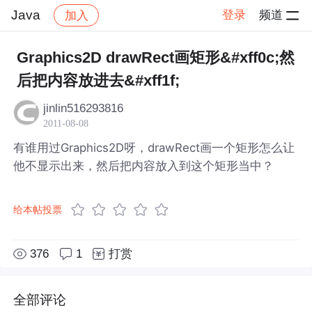
Java
登录
频道
加入
帖子详情
社区
Java
Graphics2D drawRect画矩形&#xff0c;然
后把内容放进去&#xff1f;
jinlin516293816
2011-08-08
有谁用过Graphics2D呀，drawRect画一个矩形怎么让
他不显示出来，然后把内容放入到这个矩形当中？
给本帖投票
376
1
打赏
全部评论