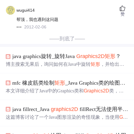
wugui414
赞
帮顶，我也遇到这问题
2012-02-06
——到底了——
java graphics旋转_旋转Java
Graphics2D
矩形
？
博主搜索无果后，询问如何在Java中旋转
矩形
，并给出初
始代码。尝试g2d.rotate(100D)未成功，后编辑代码，通过g
2d.translate和g2d.rotate方法实现
矩形
旋转，展示了编辑后的
mfc 橡皮筋类绘制
矩形
_Java Graphics类的绘图方法
完整代码。
本文详细介绍了Java中的Graphics类和
Graphics2D
类，用
于绘制基本图形，如线条、
矩形
、圆、椭圆、圆弧和多边
形。讲解了各种方法的使用，包括drawLine()、
drawRect
java fillrect_Java
graphics2D
fillRect无法使用半透明颜色正常...
()、drawOval()、drawArc()等，还涉及了如何填充颜色、
画
三维
矩形
、擦除图形以及图形复制。此外，还提到了如何
这篇博客讨论了一个Java图形渲染的奇怪现象，当使用
Gra
限定作图区域和复制图形。
phics2D
的fillRect()和
drawRect
()方法绘制带边框的
矩形
时，如果颜色包含半透明(alpha)成分，fillRect()的填充可能