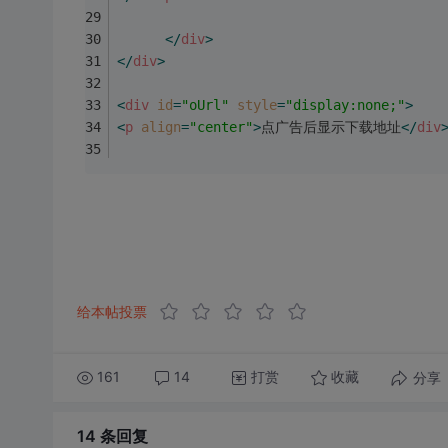
</
div
>
</
div
>
<
div
id
=
"oUrl"
style
=
"display:none;"
>
<
p
align
=
"center"
>
点广告后显示下载地址
</
div
给本帖投票
161
14
打赏
分享
收藏
14 条
回复