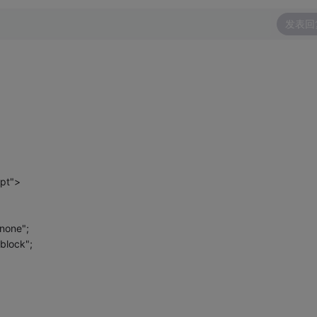
发表回
ipt">
none";
block";