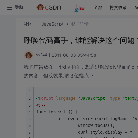
全部
博文收录
A
导航
社区
JavaScript
帖子详情
呼唤代码高手，谁能解决这个问题
2011-08-08 05:44:58
yy544
我把广告放在一个div里面，想通过触发div里面的
的内容，但没效果,请各位指点下
<
script
language
=
"JavaScript"
type
=
"text/
<!--
function will() {
         if (event.srcElement.tagName=='A
                 window.focus();
                 oUrl.style.display = "";