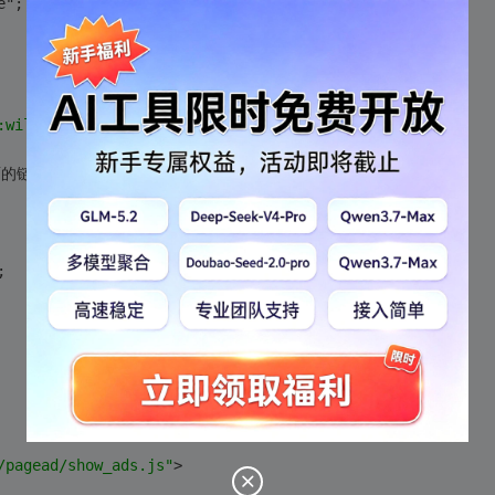
e";
:will()"
>
的链接!
<
br
/>
<
br
/>
<
br
/>
</
div
>
;
/pagead/show_ads.js"
>