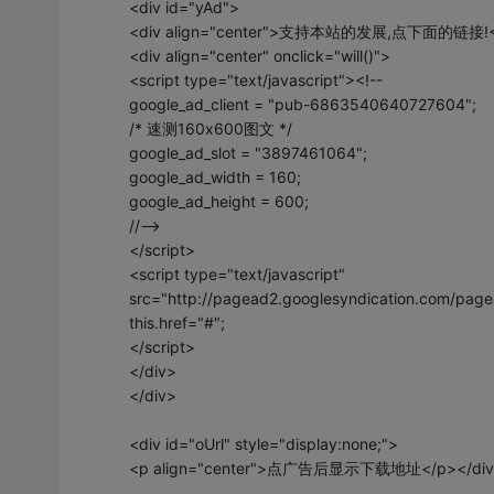
<div id="yAd">
<div align="center">支持本站的发展,点下面的链接!<br
<div align="center" onclick="will()">
<script type="text/javascript"><!--
google_ad_client = "pub-6863540640727604";
/* 速测160x600图文 */
google_ad_slot = "3897461064";
google_ad_width = 160;
google_ad_height = 600;
//-->
</script>
<script type="text/javascript"
src="http://pagead2.googlesyndication.com/page
this.href="#";
</script>
</div>
</div>
<div id="oUrl" style="display:none;">
<p align="center">点广告后显示下载地址</p></div