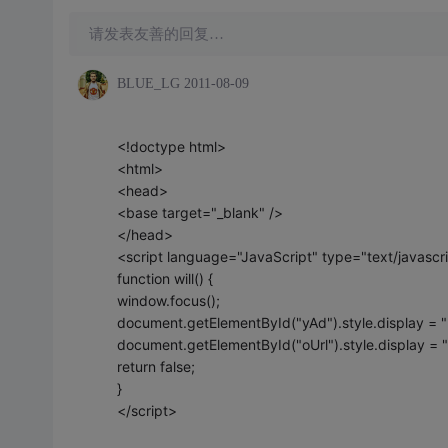
请发表友善的回复…
BLUE_LG
2011-08-09
<!doctype html>
<html>
<head>
<base target="_blank" />
</head>
<script language="JavaScript" type="text/javascr
function will() {
window.focus();
document.getElementById("yAd").style.display = "
document.getElementById("oUrl").style.display = "
return false;
}
</script>