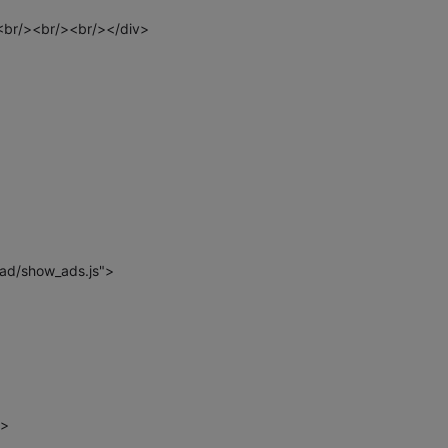
/><br/><br/></div>
ad/show_ads.js">
>