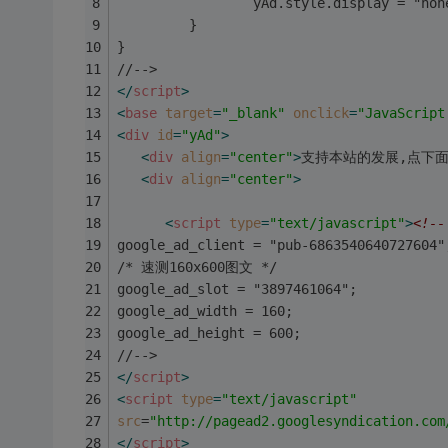
                 yAd.style.display = "non
         }
}
//-->
</
script
>
<
base
target
=
"_blank"
onclick
=
"JavaScript
<
div
id
=
"yAd"
>
<
div
align
=
"center"
>
支持本站的发展,点下面
<
div
align
=
"center"
>
<
script
type
=
"text/javascript"
>
<!--
google_ad_client = "pub-6863540640727604"
/* 速测160x600图文 */
google_ad_slot = "3897461064";
google_ad_width = 160;
google_ad_height = 600;
//-->
</
script
>
<
script
type
=
"text/javascript"
src
=
"http://pagead2.googlesyndication.com
</
script
>