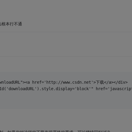
法根本行不通
ownloadURL"><a href='http://www.csdn.net'>下载</a></div>
ById('downloadURL').style.display='block'" href='java