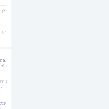
要花
-0/
。另
到了很
201
...
大多
门，要