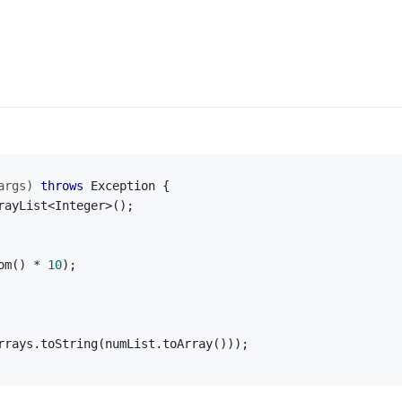
args)
throws
 Exception 
{
rayList<Integer>();
om() * 
10
);
rrays.toString(numList.toArray()));