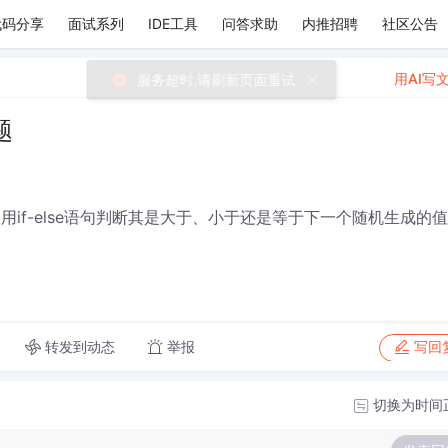
代码分享
面试系列
IDE工具
问答求助
内推招聘
社区公告
用AI写
题
if-else语句判断其是大于、小于还是等于下一个随机生成的
转发到动态
举报
写回
切换为时间