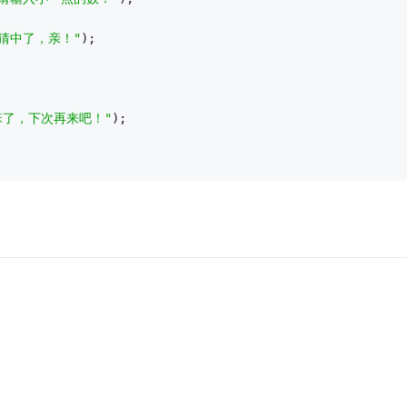
"猜中了，亲！"
);
笨了，下次再来吧！"
);