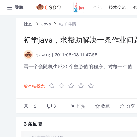
全部
技术交流
导航
社区
Java
帖子详情
初学java，求帮助解决一条作业问
2011-08-08 11:47:55
sgawerg
写一个会随机生成25个整形值的程序。对每一个值，用
给本帖投票
112
6
打赏
分享
收藏
6 条
回复