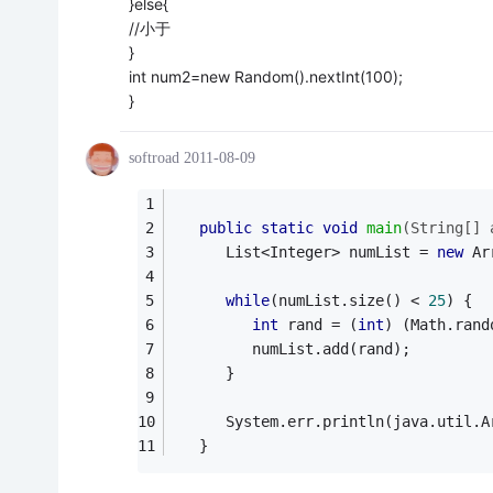
}else{
//小于
}
int num2=new Random().nextInt(100);
}
softroad
2011-08-09
public
static
void
main
(String[] 
      List<Integer> numList = 
new
 Ar
while
(numList.size() < 
25
) {
int
 rand = (
int
) (Math.rand
         numList.add(rand);
      }
      System.err.println(java.util.A
   }