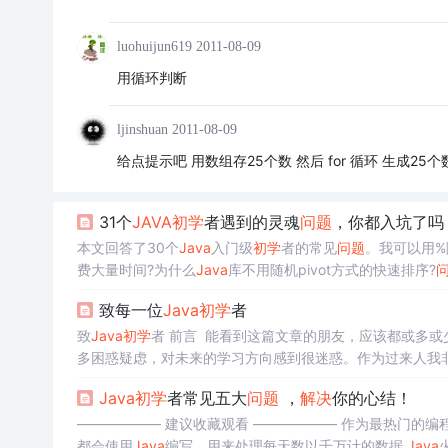
luohuijun619
2011-08-09
用循环判断
ljinshuan
2011-08-09
给点提示吧 用数组存25个数 然后 for 循环 生成25
31个
JAVA
初学
者遇到的灵魂
问题
，你都入坑了吗
本文回答了30个
Java
入门级
初学
者的常见
问题
。我可以用%
费大量时间?为什么
Java
库不用随机pivot方式的快速排序?
致每一位
Java
初学
者
一方面，浮点数则是用IEEE标准表示的，对于0有两种表示方法，
致
Java
初学
者 前言 ​ 能看到这篇文章的朋友，应该都或多
多困惑疑虑，对未来的学习方向感到很迷惑。作为过来人我非
7年从事
Java
相关开发工作，也是一个奋力奔跑的菜鸟，直到
Java
初学
者常见五大
问题
，
解决
你的心结！
—————— 建议收藏观看 —————— 作为最热门的编
都会使用
Java
编写，用来处理每天数以千万计的数据
Java