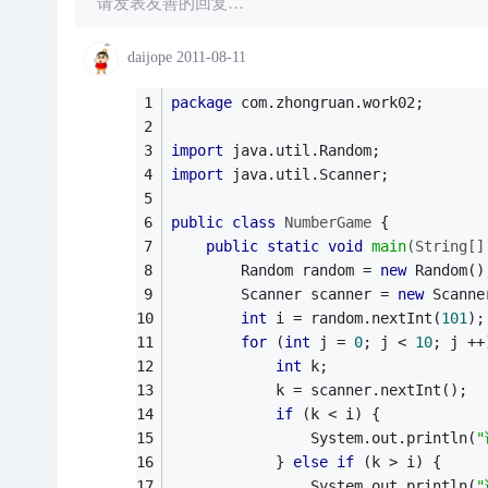
请发表友善的回复…
daijope
2011-08-11
package
 com.zhongruan.work02;
import
 java.util.Random;
import
 java.util.Scanner;
public
class
NumberGame
{
public
static
void
main
(String[]
		Random random = 
new
 Random()
		Scanner scanner = 
new
 Scanne
int
 i = random.nextInt(
101
);
for
 (
int
 j = 
0
; j < 
10
; j ++
int
 k;
			k = scanner.nextInt();
if
 (k < i) {
				System.out.println(
			} 
else
if
 (k > i) {
				System.out.println(