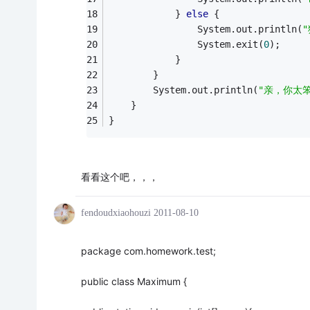
			} 
else
 {
				System.out.println(
				System.exit(
0
);
			}
		}
		System.out.println(
"亲，你太
	}
}
看看这个吧，，，
fendoudxiaohouzi
2011-08-10
package com.homework.test;
public class Maximum {