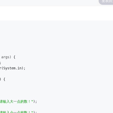
发表回
 args)
{
;
r(System.in);
) {
"请输入大一点的数！"
);
"请输入小一点的数！"
);