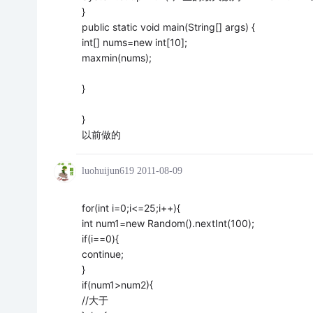
}
public static void main(String[] args) {
int[] nums=new int[10];
maxmin(nums);
}
}
以前做的
luohuijun619
2011-08-09
for(int i=0;i<=25;i++){
int num1=new Random().nextInt(100);
if(i==0){
continue;
}
if(num1>num2){
//大于