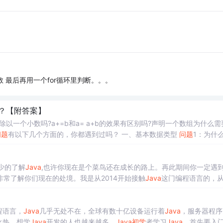
个数 最后再用一个for循环里判断。。。
？【附答案】
除以一个小数吗?a+=b和a= a+b的效果有区别吗?声明一个数组为什么需
问题
有以下几个方面的，你都遇到过吗？ 一、基本数据类型
问题
1：为什么
3结果是0，而-0.0/3.0结果是-0.0?(注意后边的结果0带负号)？ 答：在
Java
里，整数是用补码表示的。在补码中0只有一种表示方法
0和-0...
或少的了解
Java
,也许你现在是个菜鸟还在成长的路上。再此期间你一定遇
常了解你们现在的处境。我是从2014开始接触
Java
这门编程语言的，从
今天我还在不断的学习，提升自己的技能，学无止境，学习永远在路上。回
程语言，
Java
几乎无处不在，全球有数十亿设备运行着
Java
，服务器程序
火热，想学
Java
开发的人也越来越多。
Java
初学
者学习
Java
，首先要入