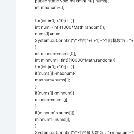
public static void maxmin(int[] nums){
int maxnum=0;
for(int i=0;i<10;i++){
int num=(int)(1000*Math.random());
nums[i]=num;
System.out.println("产生的"+(i+1)+"个随机数为："+
}
int minnum=nums[0];
int minnum1=(int)(10000*Math.random());
for(int j=0;j<10;j++){
if(nums[j]>maxnum){
maxnum=nums[j];
}
if(nums[j]<minnum){
minnum=nums[j];
}
if(minnum1>nums[j])
minnum1=nums[j];
}
System.out.println("产生的最大数为："+maxnum