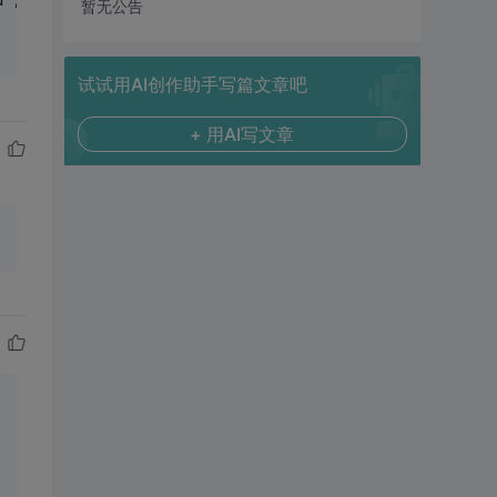
d',dateFmt:'M'})"/>
暂无公告
试试用AI创作助手写篇文章吧
+ 用AI写文章