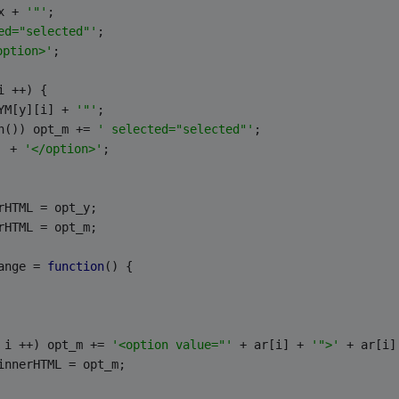
x + 
'"'
;
ed="selected"'
;
option>'
;
i ++) {
YM[y][i] + 
'"'
;
h()) opt_m += 
' selected="selected"'
;
'
 + 
'</option>'
;
rHTML = opt_y;
rHTML = opt_m;
ange = 
function
(
) 
{
 i ++) opt_m += 
'<option value="'
 + ar[i] + 
'">'
 + ar[i]
innerHTML = opt_m;