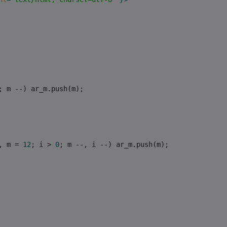
; m --) ar_m.push(m);
, m = 
12
; i > 
0
; m --, i --) ar_m.push(m);