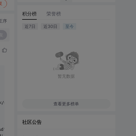
复
积分榜
荣誉榜
正序
近7日
近30日
至今
复
暂无数据
</script>  
查看更多榜单
社区公告
%d',dateFmt:'yyyy'})"/>--