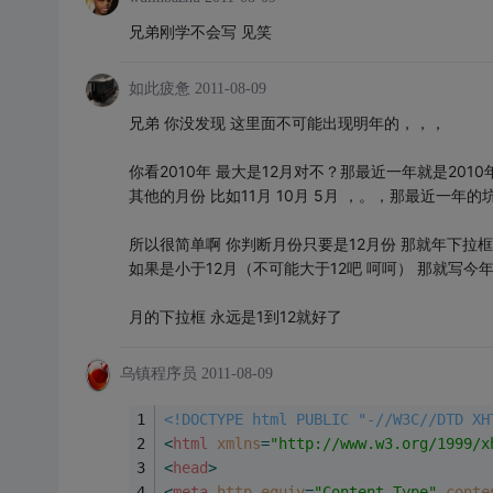
兄弟刚学不会写 见笑
如此疲惫
2011-08-09
兄弟 你没发现 这里面不可能出现明年的，，，
你看2010年 最大是12月对不？那最近一年就是2010
其他的月份 比如11月 10月 5月 ，。，那最近一年的
所以很简单啊 你判断月份只要是12月份 那就年下拉
如果是小于12月（不可能大于12吧 呵呵） 那就写
月的下拉框 永远是1到12就好了
乌镇程序员
2011-08-09
<!DOCTYPE html PUBLIC "-//W3C//DTD XH
<
html
xmlns
=
"http://www.w3.org/1999/x
<
head
>
<
meta
http-equiv
=
"Content-Type"
conte