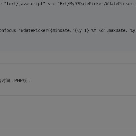
e="text/javascript" src="Ext/My97DatePicker/WdatePicker.
onfocus="WdatePicker({minDate:'{%y-1}-%M-%d',maxDate:'%y
时间，PHP版：