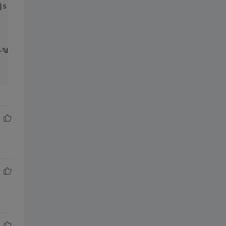
js"></script>  
-%M-%d'})"/>  