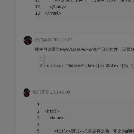
    月<input id="m" type="text" onfocu
  </body>   
</html>
班门弄斧
2011-08-09
楼主可以通过My97DatePicker这个日期控件
onfocus="WdatePicker({minDate:'{%y-1
班门弄斧
2011-08-09
<html>   
  <head>   
    <title>测试--只能选择之前一年之内的时间<