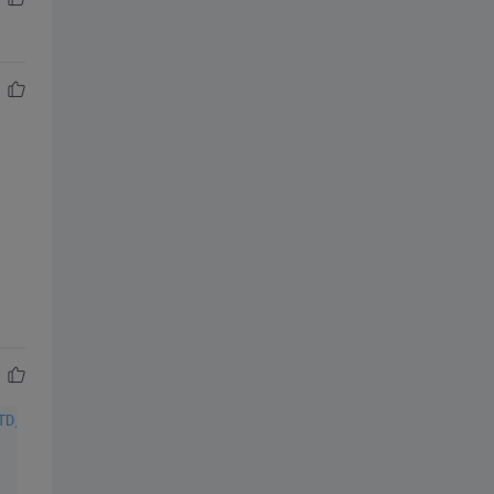
TD/xhtml1-transitional.dtd">