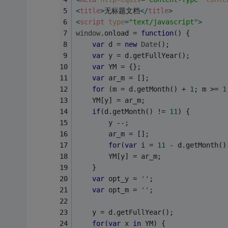
<
title
>
无标题文档
</
title
>
<
script
type
=
"text/javascript"
>
window
.onload = 
function
(
) 
{
var
 d = 
new
Date
();
var
 y = d.getFullYear();
var
 YM = {};
var
 ar_m = [];
for
 (m = d.getMonth() + 
1
; m >= 
1
	YM[y] = ar_m;
if
(d.getMonth() != 
11
) {
		y --;
		ar_m = [];
for
(
var
 i = 
11
 - d.getMonth()
		YM[y] = ar_m;
	}
var
 opt_y = 
''
;
var
 opt_m = 
''
;
	y = d.getFullYear();
for
(
var
 x 
in
 YM) {