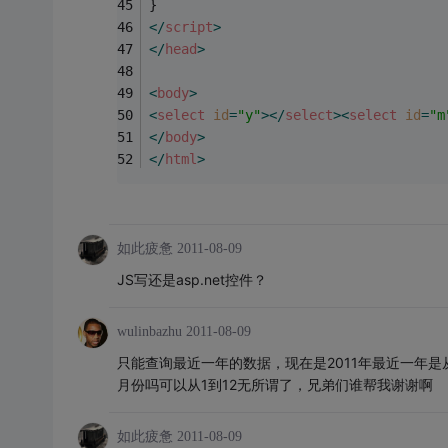
}
</
script
>
</
head
>
<
body
>
<
select
id
=
"y"
>
</
select
>
<
select
id
=
"m
</
body
>
</
html
>
如此疲惫
2011-08-09
JS写还是asp.net控件？
wulinbazhu
2011-08-09
只能查询最近一年的数据，现在是2011年最近一年是从20
月份吗可以从1到12无所谓了，兄弟们谁帮我谢谢啊
如此疲惫
2011-08-09