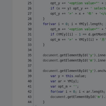
		opt_y += 
'<option value="'
 + 
if
 (x == y) opt_y += 
' select
		opt_y += 
'>'
 + x + 
'年'
 + 
'</
	}
for
(
var
 i = 
0
; i < YM[y].length; 
		opt_m += 
'<option value="'
 + 
if
 (YM[y][i] - 
1
 == d.getMont
		opt_m += 
'>'
 + YM[y][i] + 
'月
	}
document
.getElementById(
'y'
).inne
document
.getElementById(
'm'
).inne
document
.getElementById(
'y'
).onch
var
 y = 
this
.value;
var
 ar = YM[y];
var
 opt_m = 
''
;
for
(
var
 i = 
0
; i < ar.length;
document
.getElementById(
'm'
).
	}