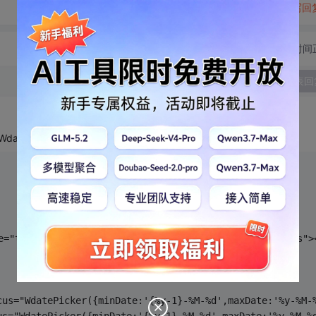
转发到动态
举报
写回
切换为时间
发表回
tePicker日期控件
e="text/javascript" src="My97DatePicker/WdatePicker.js">
us="WdatePicker({minDate:'{%y-1}-%M-%d',maxDate:'%y-%M-