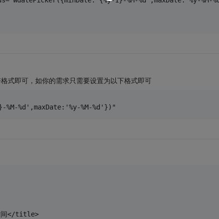
s="WdatePicker({minDate:'{%y-1}-%M-%d',maxDate:'%y-%M-%
，设置好格式即可，如你的需求只需要设置为以下格式即可
}-%M-%d',maxDate:'%y-%M-%d'})"
/title>     