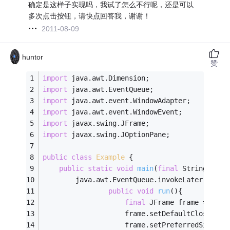
确定是这样子实现吗，我试了怎么不行呢，还是可以
多次点击按钮，请快点回答我，谢谢！
2011-08-09
huntor
赞
import
 java.awt.Dimension;
import
 java.awt.EventQueue;
import
 java.awt.event.WindowAdapter;
import
 java.awt.event.WindowEvent;
import
 javax.swing.JFrame;
import
 javax.swing.JOptionPane;
public
class
Example
{
public
static
void
main
(
final
 String[] ar
        java.awt.EventQueue.invokeLater(
new
 R
public
void
run
()
{
final
 JFrame frame = 
new
 
                    frame.setDefaultCloseOper
                    frame.setPreferredSize(
ne