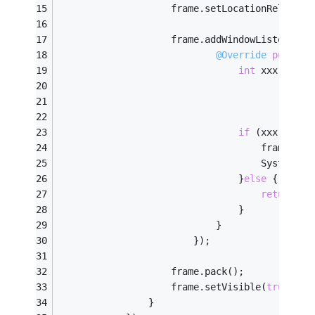
                    frame.setLocationRelative
                    frame.addWindowListener(
n
@Override
public
int
 xxx = JOp
                                             
if
 (xxx == JO
                                    frame.dis
                                    System.ex
                                }
else
 {
return
;
                                }
                            }
                        });
                    frame.pack();
                    frame.setVisible(
true
);
                }