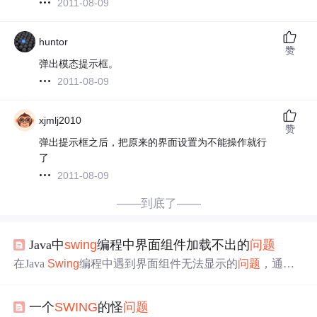
2011-08-09
huntor
赞
弹出模态提示框。
2011-08-09
xjmlj2010
赞
弹出提示框之后，把原来的界面设置为不能操作就行
了
2011-08-09
——到底了——
Java中
swing
编程中界面组件加载不出的
问题
在Java
Swing
编程中遇到界面组件无法显示的
问题
，通过
调整代码结构，将JFrame初始化放在最后，解决了组件加
载不出来的
问题
。经百度查询，了解到这是
Swing
组件加
一个
SWING
的怪
问题
载的注意事项之一。