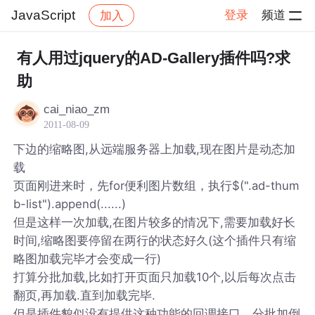
JavaScript
登录
频道
加入
帖子详情
社区
JavaScript
有人用过jquery的AD-Gallery插件吗?求
助
cai_niao_zm
2011-08-09
下边的缩略图,从远端服务器上加载,现在图片是动态加
载
页面刚进来时，先for便利图片数组，执行$(".ad-thum
b-list").append(......)
但是这样一次加载,在图片较多的情况下,需要加载好长
时间,缩略图要停留在两行的状态好久(这个插件只有缩
略图加载完毕才会变成一行)
打算分批加载,比如打开页面只加载10个,以后每次点击
翻页,再加载.直到加载完毕.
但是插件貌似没有提供这种功能的回调接口，分批加倒