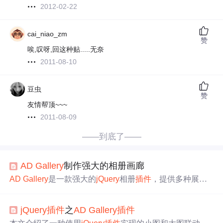
2012-02-22
cai_niao_zm
赞
唉,叹呀,回这种贴.....无奈
2011-08-10
豆虫
赞
友情帮顶~~~
2011-08-09
——到底了——
AD
Gallery
制作强大的相册画廊
AD
Gallery
是一款强大的
jQuery
相册
插件
，提供多种展示
效果、键盘导航、图片预加载和自动播放等功能，允许设
置图片标题和描述，且图片尺寸自适应。
jQuery
插件
之
AD
Gallery
插件