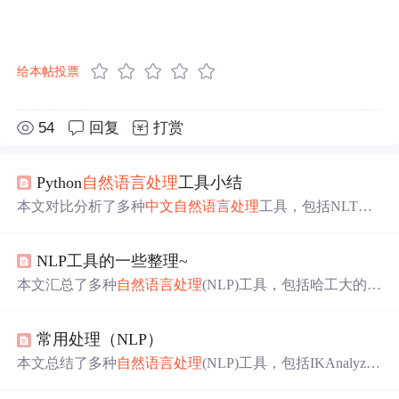
给本帖投票
54
回复
打赏
Python
自然语言处理
工具小结
本文对比分析了多种
中文
自然语言处理
工具，包括NLT
K、Pattern、TextBlob、Gensim等Python库，以及OpenNL
P、Stanford NLP、
ICTCLAS
等专业工具在
中文
分词、命名
NLP工具的一些整理~
实体识别等方面的应用。
本文汇总了多种
自然语言处理
(NLP)工具，包括哈工大的Lt
p3.X、StanfordNLP、FudanNLP、HanLP、
ICTCLAS
、Ans
j及结巴分词，覆盖
中文
分词、词性标注、句法分析等功
常用处理（NLP）
能，适用于不同规模的NLP项目。
本文总结了多种
自然语言处理
(NLP)工具，包括IKAnalyze
r、
ICTCLAS
、FudanNLP及StanfordNLP系列工具等，涵盖