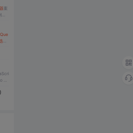
器
案
案例：
法，
jQue
选择
cri
o m
)