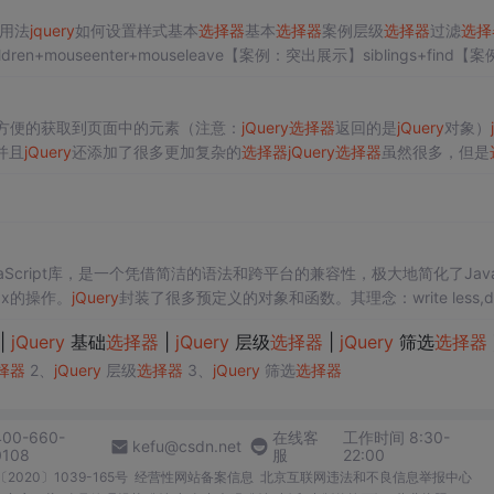
种用法
jquery
如何设置样式基本
选择器
基本
选择器
案例层级
选择器
过滤
选择
ren+mouseenter+mouseleave【案例：突出展示】siblings+find【
y
选择器
什么是
jQuery
选择器
jQuery
选择器
是
jQuery
为我们提供的一组方
方便的获取到页面中的元素（注意：
jQuery
选择器
返回的是
jQuery
对象）
并且
jQuery
还添加了很多更加复杂的
选择器
jQuery
选择器
虽然很多，但是
法获取到，所以平时真正能用到的只是少数的最常用的
选择器
...
aScript库，是一个凭借简洁的语法和跨平台的兼容性，极大地简化了JavaS
ax的操作。
jQuery
封装了很多预定义的对象和函数。其理念：write less,d
.com/download/ 下载后引入H-BuildX <script src="jqu.
|
jQuery
基础
选择器
|
jQuery
层级
选择器
|
jQuery
筛选
选择器
择器
2、
jQuery
层级
选择器
3、
jQuery
筛选
选择器
400-660-
在线客
工作时间 8:30-
kefu@csdn.net
0108
服
22:00
2020〕1039-165号
经营性网站备案信息
北京互联网违法和不良信息举报中心