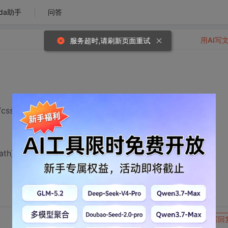
da助手
问答
用AI写
服务超时,请刷新页面重试
/css/base.css"
xtPath}/ 什么意思呀 。
转发到动态
举报
写回