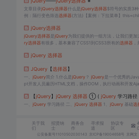
jQuery
——
jQuery
选择器
※
文章目录
jQuery
选择器
什么是
jQuery
选择器
$符号的实质3
例：隔行变色筛选
选择器
(方法)【案例：下拉菜单】this+child
手风琴】next+parent【案例：淘宝精品】index+eq
jQuer
jQuery
选择器
让我们更加方便的获取到页面中的元素。
jQuery
选择器
是
jQuery
为我们提供的一组方法，让我们更加
ry
选择器
有很多，基本兼容了CSS1到CSS3所有的
选择器
，
器
之间可以互相替代，就是说获取一个元素，会有很多种方
jQuery
选择器
JQuery
【
选择器
】
一、
jQuery
简介 1.什么是
jQuery
？
jQuery
是一个优秀的Jav
pt开发人员遍历HTML文档，操作DOM，执行动画和开发Aj
ore. 2.
jQuery
的使用方式 下载网站：http://
jquery
【
jQuery
】
jQuery
选择器
① (
jQuery
学习路径 
一、
jQuery
学习路径 二、
jQuery
选择器
1、
jQuery
基础
选
关于我
招贤纳
商务合
寻求报
协议专
们
士
作
道
区
公安备案号11010502030143
京ICP备19004658号
京网文〔