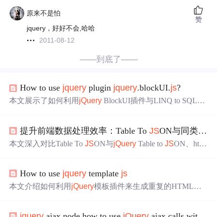
原来不是怕
赞
jquery，好好不会,哈哈
2011-08-12
——到底了——
How to use
jquery
plugin
jquery
.blockUI.
js
?
本文展示了如何利用
jQuery
BlockUI插件与LINQ to SQL实
现异步数据检索，包括AJAX请求、等待提示、错误处理
及数据显示。
提升前端数据处理效率：Table To
JS
ON与同类工具的终极对比分析
本文深入对比Table To
JS
ON与
jQuery
Table to
JS
ON、html
-table-to-
js
on（Node.
js
版）及手动JavaScript解析在表头识
别、数据提取灵活性、性能表现、架构设计、浏览器兼容
How to use
jquery
template
js
性及配置能力等方面的差异。重点分析其作为
jQuery
插件
的模块化设计、8个核心配置项（如ignoreColumns、extract
本文介绍如何利用
jQuery
模板插件来生成重复的HTML元
or）、对合并单元格和隐藏行的支持，以及在电商数据提
素，类似于ASP.NET中的Repeater控件。通过具体示例展示
取和报表导出等场景中的实际应用优势。
了HTML结构设置、模板定义及AJAX调用方法，帮助开发
jquery
ajax node,how to use
jQuery
ajax calls with node.
者快速上手。