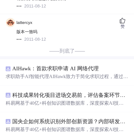
2011-08-12
lattercyx
赞
版本一致吗
2011-08-12
——到底了——
AIHawk：首款求职申请 AI 网络代理
求职助手AI智能代理AIHawk致力于简化求职过程，通过自
动化职位申请流程。借助人工智能，它能够帮助用户以定
制化的方式申请多个职位。
科技成果转化项目进场交易前，评估备案环节需要准备哪些材料？.docx
科易网基于40亿+科创知识图谱数据库，深度探索AI技术
在技术转移、成果转化、技术经纪、知识产权、产业创
新、科技招商等垂直领域的多样化应用场景，研究科技创
国央企如何系统识别外部创新资源？内部研发体系完善，但对外部高校、中小科技企业技术能力缺乏动态认知。.docx
新领域的AI+数智化解决方案，推动科技创新与产业创新
智能化发展。
科易网基于40亿+科创知识图谱数据库，深度探索AI技术