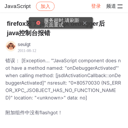
JavaScript
登录
频道
加入
帖子详情
社区
JavaScript
服务超时,请刷新
firefox装了 javascript debugger后
页面重试
java控制台报错
seulgt
2011-08-12
错误： [Exception... "'JavaScript component does n
ot have a method named: "onDebuggerActivated"'
when calling method: [jsdIActivationCallback::onDe
buggerActivated]" nsresult: "0x80570030 (NS_ERR
OR_XPC_JSOBJECT_HAS_NO_FUNCTION_NAME
D)" location: "<unknown>" data: no]
附加组件中没有flashgot！