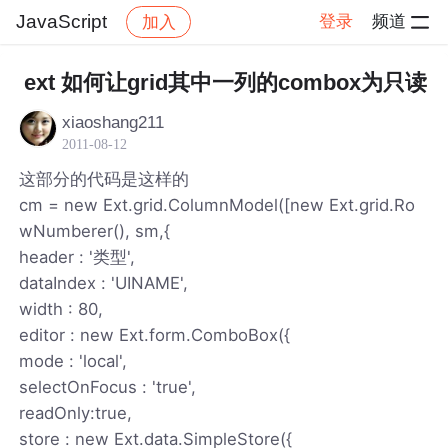
JavaScript
登录
频道
加入
帖子详情
社区
JavaScript
ext 如何让grid其中一列的combox为只读
xiaoshang211
2011-08-12
这部分的代码是这样的
cm = new Ext.grid.ColumnModel([new Ext.grid.Ro
wNumberer(), sm,{
header : '类型',
dataIndex : 'UINAME',
width : 80,
editor : new Ext.form.ComboBox({
mode : 'local',
selectOnFocus : 'true',
readOnly:true,
store : new Ext.data.SimpleStore({