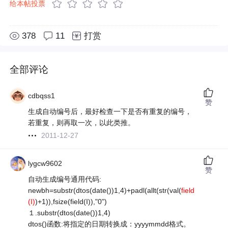
给本帖投票
378
11
打赏
全部评论
cdbqss1
赞
生成自动编号后，最好检查一下是否有重复的编号，
若重复，则再取一次，以此类推。
2011-12-27
lygcw9602
赞
自动生成编号通用代码:
newbh=substr(dtos(date())1,4)+padl(allt(str(val(
field
(I)
)+1)),fsize(field(I)),"0")
１.substr(dtos(date())1,4)
dtos()函数:将指定的日期转换成：yyyymmdd格式。