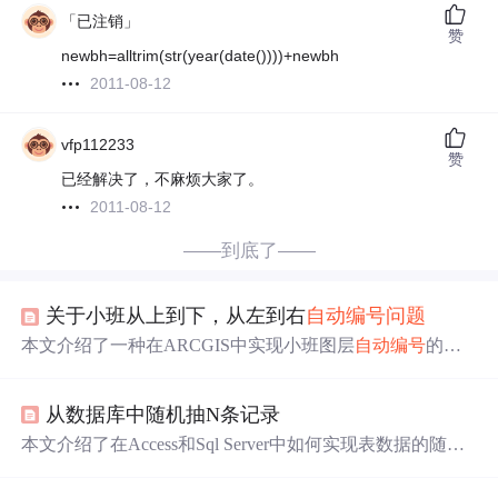
「已注销」
赞
newbh=alltrim(str(year(date())))+newbh
2011-08-12
vfp112233
赞
已经解决了，不麻烦大家了。
2011-08-12
——到底了——
关于小班从上到下，从左到右
自动
编号
问题
本文介绍了一种在ARCGIS中实现小班图层
自动
编号
的方
法，通过确定合理的横带高度并结合手工
编号
原理，确保
了
编号
工作的准确性和效率。
从数据库中随机抽N条记录
本文介绍了在Access和Sql Server中如何实现表数据的随机
排序展示，使用特定SQL语句结合随机函数达成Top N条记
录的随机选取效果。