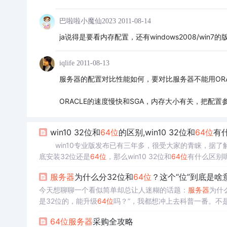
巴啦啦小魔仙2023
2011-08-14
ja说得是要看内存配置，还有windows2008/win7的
iqlife
2011-08-13
服务器的配置对比性能如何，要对比服务器不能用OR
ORACLE的速度慢快和SGA，内存大小有关，把配置
win10 32位和
64位
的区别,win10 32位和
64位
有
win10专业版发布已有三年多，很受大家的青睐，据了解
底安装32位还是
64位
，那么win10 32位和
64位
有什么区别呢
位
有什么区别 1、设计初志差异
64位
操纵系统的设计初志是为
服务器
为什么分32位和
64位
？这个“位”到底是啥
今天想聊聊一个看似简单却总让人迷糊的话题：
服务器
为什
是32位的，能升级
64位
吗？”，我都想冲上去科普一番。不
你买了台高配
服务器
，结果因为位数不对，内存用不满，软件
64位
服务器
采购全攻略
司管
服务器
，当时老板抠门，买了台32位的老机器。结果