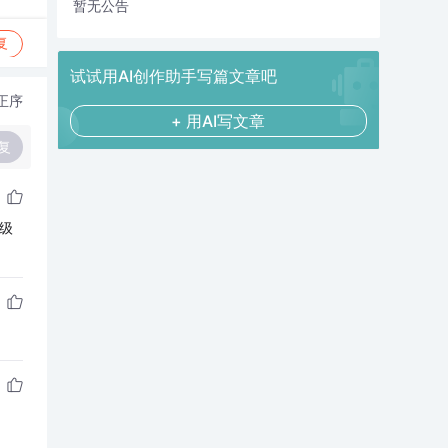
暂无公告
复
试试用AI创作助手写篇文章吧
正序
+ 用AI写文章
复
级