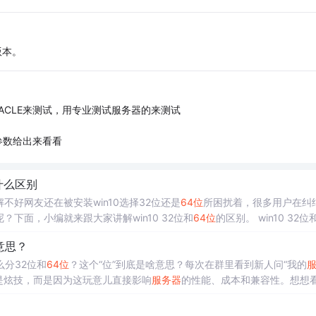
版本。
ACLE来测试，用专业测试服务器的来测试
参数给出来看看
什么区别
不好网友还在被安装win10选择32位还是
64位
所困扰着，很多用户在纠
？下面，小编就来跟大家讲解win10 32位和
64位
的区别。 win10 32位
了满意...
意思？
么分32位和
64位
？这个“位”到底是啥意思？每次在群里看到新人问“我的
是炫技，而是因为这玩意儿直接影响
服务器
的性能、成本和兼容性。想想
跑不动，那得多亏啊？我自己早年踩过坑。那是2010年左右，我在一家
装软件时发现数据库支持不了大内存，系统崩溃了好几次。