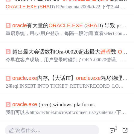
ORACLE
.
EXE
(
SHA
D) RPuttagunta 2006-9-22 下午2:44 Hi,
Anybody know what this process mean and what does this do?
Select * from v$process gave me this program. I am running 10.
oracle
有大量的
ORACLE
.
EXE
(
SHA
D) 导致 process耗尽
2.0.1.0 o
重启系统，用sys用户登录，每隔一段时间 查看select count
(*) from v$process;数量，发现其不断增长，最终耗尽proces
s，应用程序挂掉！停掉一些服务器上的程序，没啥效果，
超出最大会话数和Ora-00020超出最大
进程
数
ORACLE
最后停掉arcgis，process一下子降下来了。
oracle
有大量的
ORACLE
.
EXE
(
SHA
D) 导致 process耗尽，导致应用系统
今早在客户现场，用户登录时碰到了ORA-00020错误。感
挂掉，plsql也连不上；
oracle
的 select count(*) from v$proce
觉到很奇怪，平时这个数据库并不繁忙，怎么会出现这样
ss;修改 process的数量，还是不断增长！
的错误？ 数据库版本， 11.2.0.1， 操作系统windows 2008
oracle
.
exe
内存,【大话IT】
oracle
.
exe
耗尽物理内存
R2。 重启数...
2条sql INSERT INTO TICKET_RETURNRECORD_LO
G。。。为何用这么大的PGASQL> selectPROGRAM,PGA
_USED_MEM/1024/1024/1024,PID,SPID,SERIAL# from v$p
oracle
.
exe
(reco),windows platforms
rocess ORDER BY PGA_USED_MEMDESC;PROGRAM ...
我们可以从http://technet.microsoft.com/en-us/sysinternals下载
到Windows平台上的系统内部调试工具包，这些工具中大
部分是由Mark Russinovich编写的，其中最为著名的tools包
2
说点什么…
括
进程
管探测器(Process Explorer)、Regmon等。这里我们