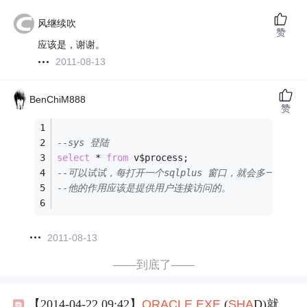
风继续吹
赞
应该是，谢谢。
2011-08-13
BenChiM888
赞
--sys 登陆
select
*
from
 v$process;
--可以试试，每打开一个sqlplus 窗口，就会多一个ORACLE
--他的作用应该是提供用户连接访问的。
2011-08-13
——到底了——
【2014-04-22 09:42】
ORACLE
.
EXE
(
SHA
D)就是
or