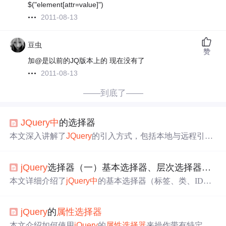
$("element[attr=value]")
2011-08-13
豆虫
赞
加@是以前的JQ版本上的 现在没有了
2011-08-13
——到底了——
JQuery
中
的选择器
本文深入讲解了
JQuery
的引入方式，包括本地与远程引
入，并详细介绍了
JQuery
中
的$符号及各种选择器的使用
方法，包括基本选择器、层次选择器、过滤选择器以及表
jQuery
选择器（一）基本选择器、层次选择器及
属
单选择器，帮助读者掌握
JQuery
操作DOM的核心技能。
本文详细介绍了
jQuery
中
的基本选择器（标签、类、ID、
并集和全局）、层次选择器（后代、子、相邻和同辈）以
及
属性选择器
（等于、不等于、存在、包含、开始和结
jQuery
的
属性选择器
束）的使用方法和示例，帮助读者掌握在实际项目
中
灵活
运用这些选择器进行元素操作。,
本文介绍如何使用
jQuery
的
属性选择器
来操作带有特定属