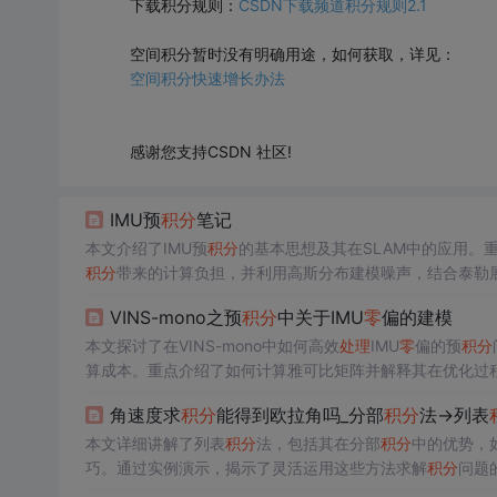
下载积分规则：
CSDN下载频道积分规则2.1
空间积分暂时没有明确用途，如何获取，详见：
空间积分快速增长办法
感谢您支持CSDN 社区!
IMU预
积分
笔记
本文介绍了IMU预
积分
的基本思想及其在SLAM中的应用。
积分
带来的计算负担，并利用高斯分布建模噪声，结合泰勒
VINS-mono之预
积分
中关于IMU
零
偏的建模
本文探讨了在VINS-mono中如何高效
处理
IMU
零
偏的预
积分
算成本。重点介绍了如何计算雅可比矩阵并解释其在优化过
角速度求
积分
能得到欧拉角吗_分部
积分
法→列表
本文详细讲解了列表
积分
法，包括其在分部
积分
中的优势，
巧。通过实例演示，揭示了灵活运用这些方法求解
积分
问题