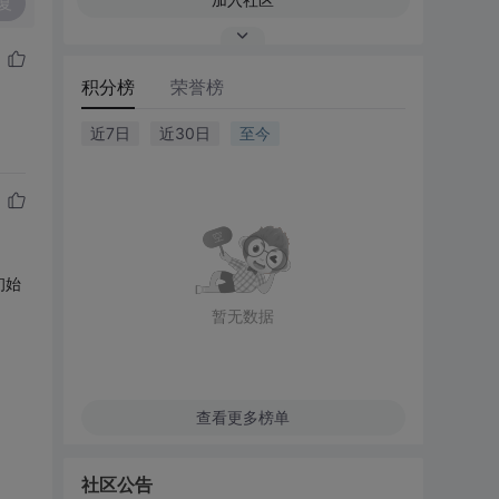
复
积分榜
荣誉榜
近7日
近30日
至今
初始
暂无数据
查看更多榜单
社区公告