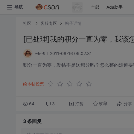
全部
Ada助手
导航
社区
客服专区
帖子详情
[已处理]我的积分一直为零，我该
2011-08-16 09:02:31
wb--0
积分一直为零，发帖不是送积分吗？怎么整的难道要
给本帖投票
64
3
打赏
分享
收藏
3 条
回复