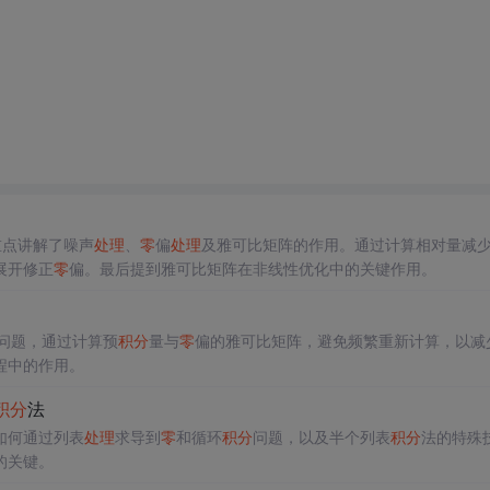
重点讲解了噪声
处理
、
零
偏
处理
及雅可比矩阵的作用。通过计算相对量减
展开修正
零
偏。最后提到雅可比矩阵在非线性优化中的关键作用。
问题，通过计算预
积分
量与
零
偏的雅可比矩阵，避免频繁重新计算，以减
程中的作用。
积分
法
如何通过列表
处理
求导到
零
和循环
积分
问题，以及半个列表
积分
法的特殊
的关键。