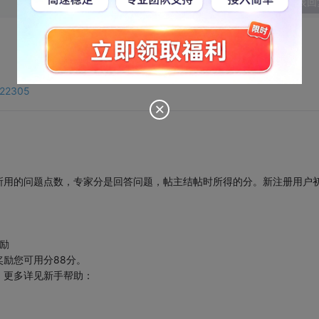
发表回
6422305
所用的问题点数，专家分是回答问题，帖主结帖时所得的分。新注册用户
励
励您可用分88分。
，更多详见新手帮助：