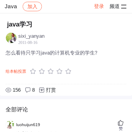
Java
登录
频道
加入
帖子详情
社区
Java
java学习
sixi_yanyan
2011-08-16
怎么看待只学习java的计算机专业的学生?
给本帖投票
156
8
打赏
全部评论
luohuijun619
赞