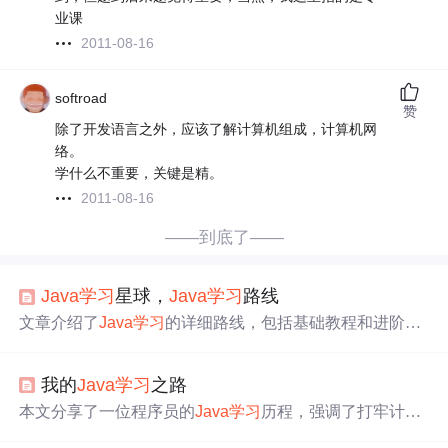
业课
2011-08-16
softroad
赞
除了开发语言之外，应该了解计算机组成，计算机网
络。
学什么不重要，关键是精。
2011-08-16
——到底了——
Java
学习
星球，
Java
学习
路线
文章介绍了
Java
学习
的详细路线，包括基础教程和进阶内
容，强调了
学习
计划的重要性。作者创建的
Java
学习
星球
提供了一个专注的
学习
环境，包括打卡挑战、资源共享和
我的
Java
学习
之路
社群互动，旨在帮助成员提高
学习
效率和质量，同时也提
供了获取大厂面试题和
学习
资料的机会。
本文分享了一位程序员的
Java
学习
历程，强调了打牢计算
机基础、精通
Java
语言和锻炼快速
学习
新技术的重要性。