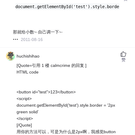
document.getElementById('test').style.border = '1
那就给小数~·自己调一下~·
2011-08-16
huchishihao
赞
[Quote=引用 1 楼 calmcrime 的回复:]
HTML code
<button id="test">123</button>
<script>
document.getElementById('test').style.border = '2px
green solid'
</script>
[/Quote]
用你的方法可以，可是为什么是2px啊，我感觉button