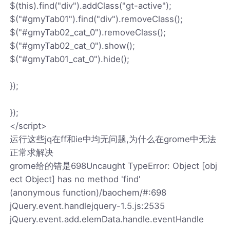
$(this).find("div").addClass("gt-active");
$("#gmyTab01").find("div").removeClass();
$("#gmyTab02_cat_0").removeClass();
$("#gmyTab02_cat_0").show();
$("#gmyTab01_cat_0").hide();
});
});
</script>
运行这些jq在ff和ie中均无问题,为什么在grome中无法
正常求解决
grome给的错是698Uncaught TypeError: Object [obj
ect Object] has no method 'find'
(anonymous function)/baochem/#:698
jQuery.event.handlejquery-1.5.js:2535
jQuery.event.add.elemData.handle.eventHandle