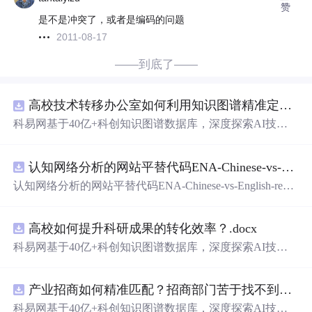
赞
是不是冲突了，或者是编码的问题
2011-08-17
——到底了——
高校技术转移办公室如何利用知识图谱精准定位产业需求与技术适配点？.docx
科易网基于40亿+科创知识图谱数据库，深度探索AI技术
在技术转移、成果转化、技术经纪、知识产权、产业创
新、科技招商等垂直领域的多样化应用场景，研究科技创
认知网络分析的网站平替代码ENA-Chinese-vs-English-reproducible.zip
新领域的AI+数智化解决方案，推动科技创新与产业创新
智能化发展。
认知网络分析的网站平替代码ENA-Chinese-vs-English-repro
ducible.zip
高校如何提升科研成果的转化效率？.docx
科易网基于40亿+科创知识图谱数据库，深度探索AI技术
在技术转移、成果转化、技术经纪、知识产权、产业创
新、科技招商等垂直领域的多样化应用场景，研究科技创
产业招商如何精准匹配？招商部门苦于找不到符合产业链补链强链方向的目标企业怎么办？.docx
新领域的AI+数智化解决方案，推动科技创新与产业创新
智能化发展。
科易网基于40亿+科创知识图谱数据库，深度探索AI技术