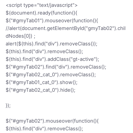
<script type="text/javascript">
$(document).ready(function(){
$("#gmyTab01").mouseover(function(){
//alert(document.getElementById("gmyTab02").chil
dNodes[0]) ;
alert($(this).find("div").removeClass());
$(this).find("div").removeClass();
$(this).find("div").addClass("gt-active");
$("#gmyTab02").find("div").removeClass();
$("#gmyTab02_cat_0").removeClass();
$("#gmyTab01_cat_0").show();
$("#gmyTab02_cat_0").hide();
});
$("#gmyTab02").mouseover(function(){
$(this).find("div").removeClass();