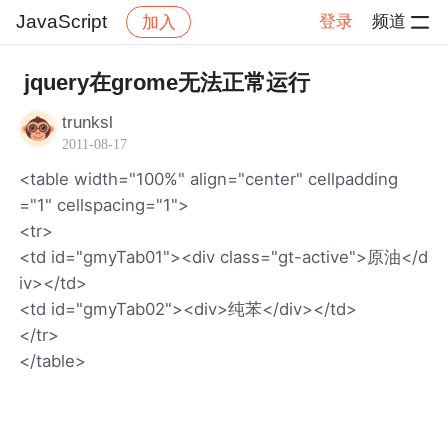
JavaScript
登录
频道
加入
帖子详情
社区
JavaScript
jquery在grome无法正常运行
trunksl
2011-08-17
<table width="100%" align="center" cellpadding
="1" cellspacing="1">
<tr>
<td id="gmyTab01"><div class="gt-active">原油</d
iv></td>
<td id="gmyTab02"><div>纯苯</div></td>
</tr>
</table>