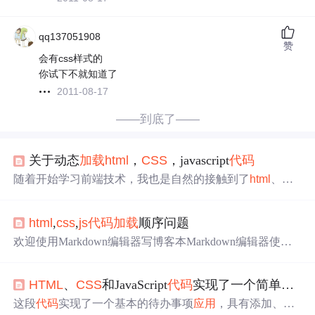
qq137051908
赞
会有css样式的
你试下不就知道了
2011-08-17
——到底了——
关于动态
加载
html
，
CSS
，javascript
代码
随着开始学习前端技术，我也是自然的接触到了
html
、
CS
S
、JavaScript这些在网页前端中最基础的东西。我也在其
中遇到了很多有意思的问题。在一开始我制作的网页都是
html
,
css
,
js
代码
加载
顺序问题
用
html
先把结构全部搭建好了，之后再使用
CSS
来设置设
置
html
元素的
样式
属性，最后使用JavaScript来给其增加一
欢迎使用Markdown编辑器写博客本Markdown编辑器使用St
些动态的效果，比如点击一个按钮
会
改变元素的一些
样式
ackEdit修改而来，用它写博客，将
会
带来全新的体验哦：
什么的~(～￣▽￣)～。 但是这是就遇到了问题，我们虽然
Markdown和扩展Markdown简洁的语法
代码
块高亮 图片链
把
HTML
、
CSS
和JavaScript
代码
实现了一个简单的待办事项（Todo List）
接和图片上传 LaTex数学公式 UML序列图和流程图 离线写
博客 导入导出Markdown文件 丰富的快捷键 快捷键 加粗 Ct
这段
代码
实现了一个基本的待办事项
应用
，具有添加、切