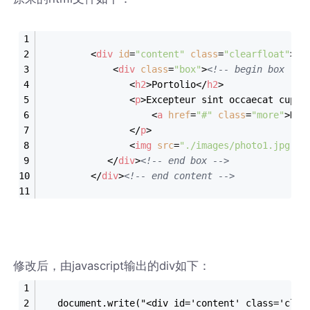
<
div
id
=
"content"
class
=
"clearfloat"
>
<!
<
div
class
=
"box"
>
<!-- begin box -->
<
h2
>
Portolio
</
h2
>
<
p
>
Excepteur sint occaecat cupid
<
a
href
=
"#"
class
=
"more"
>
Kno
</
p
>
<
img
src
=
"./images/photo1.jpg"
a
</
div
>
<!-- end box -->
</
div
>
<!-- end content -->
修改后，由javascript输出的div如下：
   document.write("<div id='content' class='clea