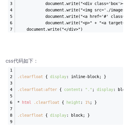
            document.write("<div class='box'><
            document.write("<img src='./images/p
            document.write("<a href='#' class='m
            document.write("<p>" + "<a target='_
    document.write("</div>")
css代码如下：
.clearfloat
 { 
display
: inline-block; }
.clearfloat
:after
 { 
content
: 
"."
; 
display
: block
* 
html
.clearfloat
 { 
height
: 
1%
; }
.clearfloat
 { 
display
: block; }