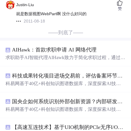
Justin-Liu
赞
就是数据视图WebPart啊 没什么好问的
2011-08-18
——到底了——
AIHawk：首款求职申请 AI 网络代理
求职助手AI智能代理AIHawk致力于简化求职过程，通过自
动化职位申请流程。借助人工智能，它能够帮助用户以定
制化的方式申请多个职位。
科技成果转化项目进场交易前，评估备案环节需要准备哪些材料？.docx
科易网基于40亿+科创知识图谱数据库，深度探索AI技术
在技术转移、成果转化、技术经纪、知识产权、产业创
新、科技招商等垂直领域的多样化应用场景，研究科技创
国央企如何系统识别外部创新资源？内部研发体系完善，但对外部高校、中小科技企业技术能力缺乏动态认知。.docx
新领域的AI+数智化解决方案，推动科技创新与产业创新
智能化发展。
科易网基于40亿+科创知识图谱数据库，深度探索AI技术
在技术转移、成果转化、技术经纪、知识产权、产业创
新、科技招商等垂直领域的多样化应用场景，研究科技创
【高速互连技术】基于UIO机制的PCIe无序I/O扩展：多路径架构下内存请求的高性能传输与排序控制方案设计
新领域的AI+数智化解决方案，推动科技创新与产业创新