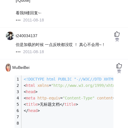
[/Quote]
看我8楼回复~·
2011-08-18
t240034137
赞
但是加载的时候 一点反映都没哎 ！ 真心不会用~！
2011-08-18
MuBeiBei
赞
<!DOCTYPE 
html
PUBLIC
"-//W3C//DTD XHTML 1.0 
<
html
xmlns
=
"http://www.w3.org/1999/xhtml"
>
<
head
>
<
meta
http-equiv
=
"Content-Type"
content
=
"text
<
title
>
无标题文档
</
title
>
</
head
>