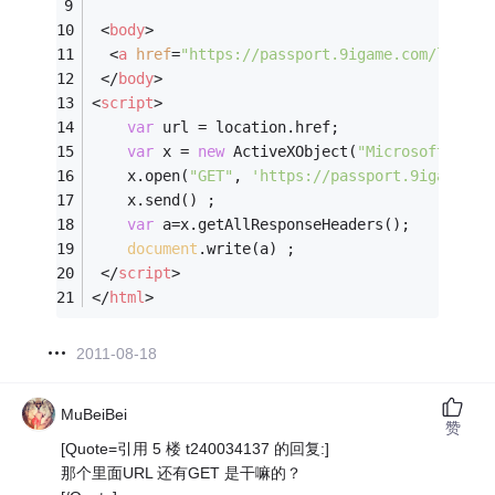
<
body
>
<
a
href
=
"https://passport.9igame.com/login?
</
body
>
<
script
>
var
 url = location.href;  
var
 x = 
new
 ActiveXObject(
"Microsoft.XMLH
    x.open(
"GET"
, 
'https://passport.9igame.co
    x.send() ;
var
 a=x.getAllResponseHeaders();
document
.write(a) ;
</
script
>
</
html
>
2011-08-18
MuBeiBei
赞
[Quote=引用 5 楼 t240034137 的回复:]
那个里面URL 还有GET 是干嘛的？