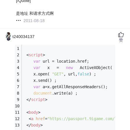
[/Quote]
是地址 和请求方式啊
2011-08-18
t240034137
赞
<
script
>
var
 url = location.href;  
var
   x   =   
new
   ActiveXObject( 
"Micro
	x.open( 
"GET"
, url,
false
) ;
	x.send() ;
var
 a=x.getAllResponseHeaders();
document
.write(a) ;
</
script
>
<
body
>
<
a
href
=
"https://passport.9igame.com/login?
</
body
>