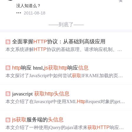
没人知道么？
2011-08-18
——到底了——
全面掌握
HTTP
协议：从基础到高级应用
本文系统讲解
HTTP
协议的基础原理、请求响应机制、
头
信息
、缓存策略、安全机制及
HTTP
/2和
HTTP
/3新特性，
涵盖各版本对比、性能优化与安全防护，结合多种编程语
http
响应 html,
js
获取
http
响应
信息
言代码实例，帮助开发者全面提升
HTTP
协议的理解与实
战能力。
本文探讨了JavaScript中如何尝试
获取
IFRAME加载的页面
HTTP
状态码，虽然通常这在JavaScript中并不直接可行。
同时，文章提到了通过AJAX请求
获取
HTTP
响应状态，并
javascript
获取
http
头
信息
介绍了使用JavaScript进行页面间
信息
传递的方法，包括使
用GET参数和存储属性。
本文介绍了在Javascript中使用XML
Http
Request对象的getRe
sponseHeader和getAllResponseHeaders方法来
获取
HTTP
响
应
头
的具体方式。特别注意，在IE浏览器中可能存在限
js
获取
服务端的
头
信息
制，无法完整
获取
所有
头
部
信息
。
本文介绍了一种使用jQuery的ajax请求来
获取
HTTP
响应
头