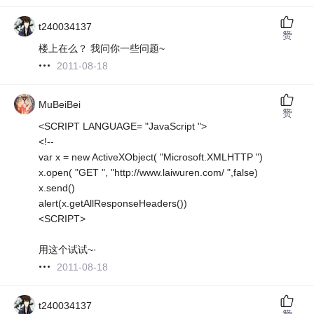
t240034137
赞
楼上在么？ 我问你一些问题~
2011-08-18
MuBeiBei
赞
<SCRIPT LANGUAGE= "JavaScript ">
<!--
var x = new ActiveXObject( "Microsoft.XMLHTTP ")
x.open( "GET ", "http://www.laiwuren.com/ ",false)
x.send()
alert(x.getAllResponseHeaders())
<SCRIPT>
用这个试试~·
2011-08-18
t240034137
赞