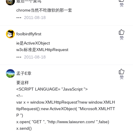
最后一个菜鸟
赞
chrome当然不吃微软的那一套
2011-08-18
foolbirdflyfirst
赞
ie是ActiveXObject
w3c标准是XMLHttpRequest
2011-08-18
孟子E章
赞
要这样
<SCRIPT LANGUAGE= "JavaScript ">
<!--
var x = window.XMLHttpRequest?new window.XMLH
ttpRequest():new ActiveXObject( "Microsoft.XMLHTT
P ")
x.open( "GET ", "http://www.laiwuren.com/ ",false)
x.send()