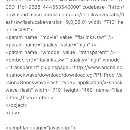
E6D-11cf-96B8-444553540000" codebase="http://
download.macromedia.com/pub/shockwave/cabs/fl
ash/swflash.cab#version=9,0,28,0" width="710" he
ight="460">
<param name="movie" value="fla/links.swf" />
<param name="quality" value="high" />
<param name="wmode" value="transparent" />
<embed src="fla/links.swf" quality="high" wmode
="transparent" pluginspage="http://www.adobe.co
m/shockwave/download/download.cgi?P1_Prod_Ve
rsion=ShockwaveFlash" type="application/x-shock
wave-flash" width="710" height="460" name="flas
hitem_ff"></embed>
</object>
</div>
<script language="javascript">