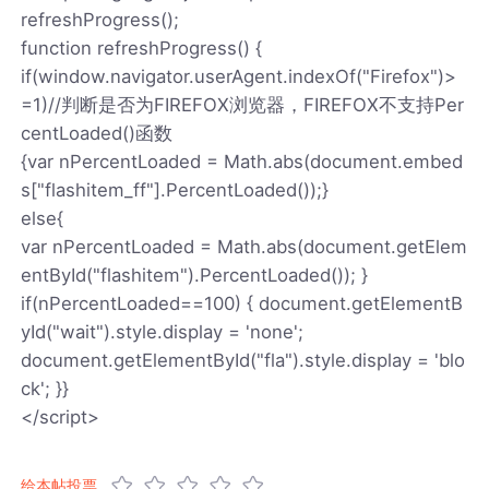
refreshProgress();
function refreshProgress() {
if(window.navigator.userAgent.indexOf("Firefox")>
=1)//判断是否为FIREFOX浏览器，FIREFOX不支持Per
centLoaded()函数
{var nPercentLoaded = Math.abs(document.embed
s["flashitem_ff"].PercentLoaded());}
else{
var nPercentLoaded = Math.abs(document.getElem
entById("flashitem").PercentLoaded()); }
if(nPercentLoaded==100) { document.getElementB
yId("wait").style.display = 'none';
document.getElementById("fla").style.display = 'blo
ck'; }}
</script>
给本帖投票