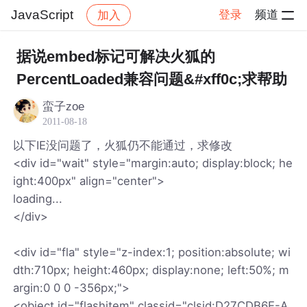
JavaScript
登录
频道
加入
帖子详情
社区
JavaScript
据说embed标记可解决火狐的
PercentLoaded兼容问题&#xff0c;求帮助
蛮子zoe
2011-08-18
以下IE没问题了，火狐仍不能通过，求修改
<div id="wait" style="margin:auto; display:block; he
ight:400px" align="center">
loading...
</div>
<div id="fla" style="z-index:1; position:absolute; wi
dth:710px; height:460px; display:none; left:50%; m
argin:0 0 0 -356px;">
<object id="flashitem" classid="clsid:D27CDB6E-A