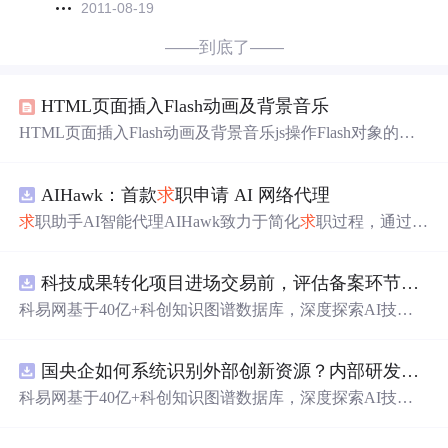
2011-08-19
——到底了——
HTML页面插入Flash动画及背景音乐
HTML页面插入Flash动画及背景音乐js操作Flash对象的常
用方法简介注：对flash对象操作的方法名首字母都大写。
Flash提供给javascript可以访问的标准方法有: 1)GetVariable
AIHawk：首款
求
职申请 AI 网络代理
(variable_name) 获取Flash动画变量的值 2)GotoFrame(frame_
number) 将当前的Flash帧定位到指定的帧数 3)IsPl
求
职助手AI智能代理AIHawk致力于简化
求
职过程，通过自
动化职位申请流程。借助人工智能，它能够
帮助
用户以定
制化的方式申请多个职位。
科技成果转化项目进场交易前，评估备案环节需要准备哪些材料？.docx
科易网基于40亿+科创知识图谱数据库，深度探索AI技术
在技术转移、成果转化、技术经纪、知识产权、产业创
新、科技招商等垂直领域的多样化应用场景，研究科技创
国央企如何系统识别外部创新资源？内部研发体系完善，但对外部高校、中小科技企业技术能力缺乏动态认知。.docx
新领域的AI+数智化
解决
方案，推动科技创新与产业创新
智能化发展。
科易网基于40亿+科创知识图谱数据库，深度探索AI技术
在技术转移、成果转化、技术经纪、知识产权、产业创
新、科技招商等垂直领域的多样化应用场景，研究科技创