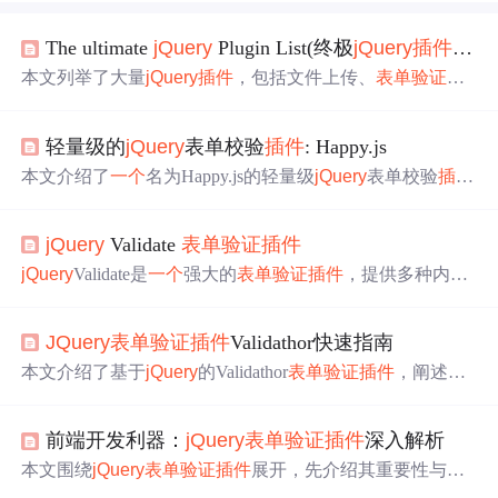
The ultimate
jQuery
Plugin List(终极
jQuery
插件
列表
本文列举了大量
jQuery
插件
，包括文件上传、
表单验证
、
日期选择器等实用工具，适用于网页开发人员
寻找
高效
jQu
ery
解决方案。
轻量级的
jQuery
表单校验
插件
: Happy.js
本文介绍了
一个
名为Happy.js的轻量级
jQuery
表单校验
插件
，它提供了必填、日期、数字、电子邮件等基本校验功
能，并允许通过正则表达式自定义校验规则。适用于
寻找
jQuery
Validate
表单验证
插件
简化
表单验证
过程的开发者。
jQuery
Validate是
一个
强大的
表单验证
插件
，提供多种内置
验证规则，如必填、邮箱、URL等。它支持自定义验证规
则和实时验证，还有错误信息的本地化。通过引入
jQuery
JQuery
表单验证
插件
Validathor快速指南
库和Validation
插件
，可以轻松实现
表单验证
。文章通过实
例展示了如何设置验证规则，优化错误提示，并提供了完
本文介绍了基于
jQuery
的Validathor
表单验证
插件
，阐述了
整的优化后代码。
表单验证
的必要性，如保障数据准确、防止恶意提交。详
细讲解了
插件
特点、集成方法、API调用、内置规则、实
前端开发利器：
jQuery
表单验证
插件
深入解析
时反馈、自定义规则配置、浏览器兼容性及一次性验证等
内容，还给出示例代码和事件监听处理策略。
本文围绕
jQuery
表单验证
插件
展开，先介绍其重要性与优
势，接着阐述
jQuery
库特点及HTML表单元素知识。深入