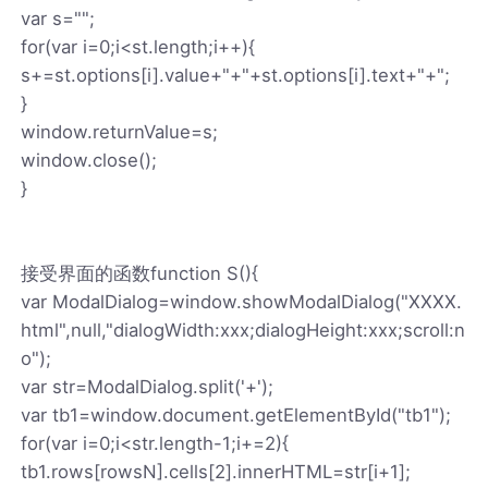
var s="";
for(var i=0;i<st.length;i++){
s+=st.options[i].value+"+"+st.options[i].text+"+";
}
window.returnValue=s;
window.close();
}
接受界面的函数function S(){
var ModalDialog=window.showModalDialog("XXXX.
html",null,"dialogWidth:xxx;dialogHeight:xxx;scroll:n
o");
var str=ModalDialog.split('+');
var tb1=window.document.getElementById("tb1");
for(var i=0;i<str.length-1;i+=2){
tb1.rows[rowsN].cells[2].innerHTML=str[i+1];