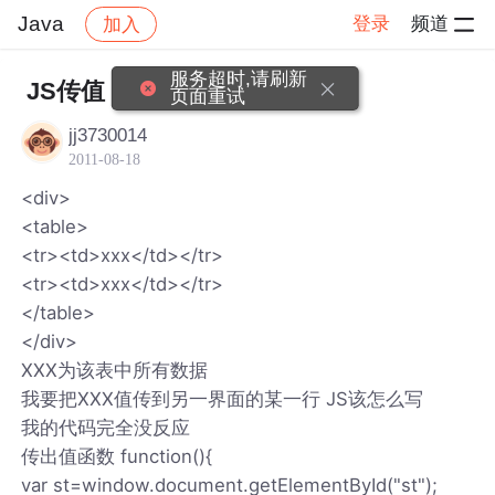
Java
登录
频道
加入
帖子详情
社区
Java
服务超时,请刷新
JS传值
页面重试
jj3730014
2011-08-18
<div>
<table>
<tr><td>xxx</td></tr>
<tr><td>xxx</td></tr>
</table>
</div>
XXX为该表中所有数据
我要把XXX值传到另一界面的某一行 JS该怎么写
我的代码完全没反应
传出值函数 function(){
var st=window.document.getElementById("st");