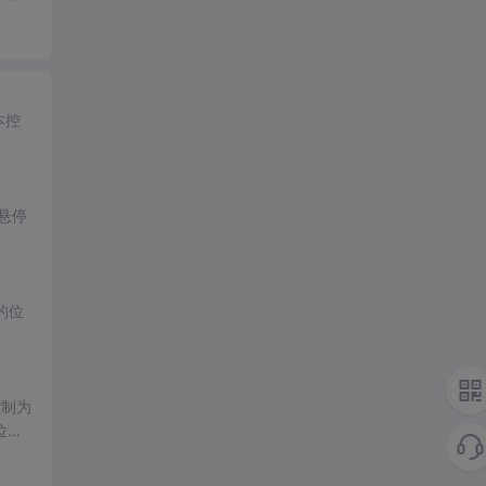
本控
悬停
的位
控制为
位置