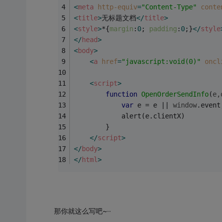
<
meta
http-equiv
=
"Content-Type"
conte
<
title
>
无标题文档
</
title
>
<
style
>
*{
margin
:
0
; 
padding
:
0
;}
</
style
</
head
>
<
body
>
<
a
href
=
"javascript:void(0)"
oncl
<
script
>
function
OpenOrderSendInfo
(
e,
var
 e = e || 
window
.event
			alert(e.clientX)	
		}
</
script
>
</
body
>
</
html
>
那你就这么写吧~··