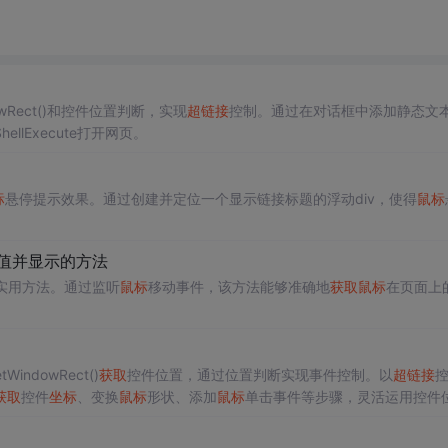
owRect()和控件位置判断，实现
超链接
控制。通过在对话框中添加静态文
ellExecute打开网页。
标
悬停提示效果。通过创建并定位一个显示链接标题的浮动div，使得
鼠标
值并显示的方法
实用方法。通过监听
鼠标
移动事件，该方法能够准确地
获取
鼠标
在页面上
indowRect()
获取
控件位置，通过位置判断实现事件控制。以
超链接
获取
控件
坐标
、变换
鼠标
形状、添加
鼠标
单击事件等步骤，灵活运用控件