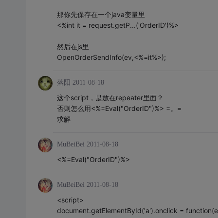
那你先保存在一个java变量里
<%int it = request.getP...('OrderID')%>
然后在js里
OpenOrderSendInfo(ev,<%=it%>);
落阳
2011-08-18
这个script，是放在repeater里面？
否则怎么用<%=Eval("OrderID")%> =。=
求解
MuBeiBei
2011-08-18
<%=Eval("OrderID")%>
MuBeiBei
2011-08-18
<script>
document.getElementById('a').onclick = function(e