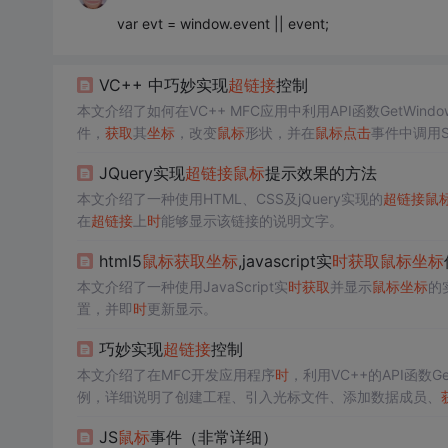
var evt = window.event || event;
VC++ 中巧妙实现
超链接
控制
本文介绍了如何在VC++ MFC应用中利用API函数GetWind
件，
获取
其
坐标
，改变
鼠标
形状，并在
鼠标
点击
事件中调用Sh
JQuery实现
超链接
鼠标
提示效果的方法
本文介绍了一种使用HTML、CSS及jQuery实现的
超链接
鼠
在
超链接
上
时
能够显示该链接的说明文字。
html5
鼠标
获取
坐标
,javascript实
时
获取
鼠标
坐标
本文介绍了一种使用JavaScript实
时
获取
并显示
鼠标
坐标
的
置，并即
时
更新显示。
巧妙实现
超链接
控制
本文介绍了在MFC开发应用程序
时
，利用VC++的API函数GetW
例，详细说明了创建工程、引入光标文件、添加数据成员、
可实现特殊消息控制。
JS
鼠标
事件（非常详细）