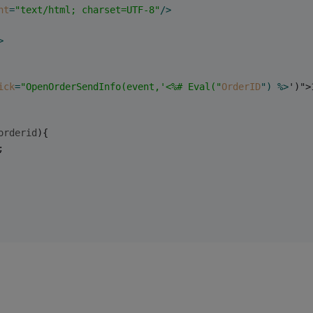
nt
=
"text/html; charset=UTF-8"
/>
>
ick
=
"OpenOrderSendInfo(event,'<%# Eval("
OrderID
") %>
')">
orderid
)
{
;