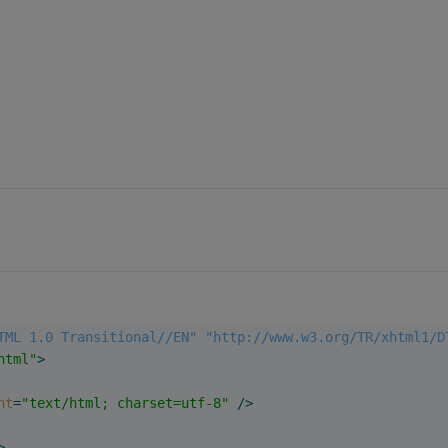
TML 1.0 Transitional//EN" "http://www.w3.org/TR/xhtml1/D
html"
>
nt
=
"text/html; charset=utf-8"
 />
>