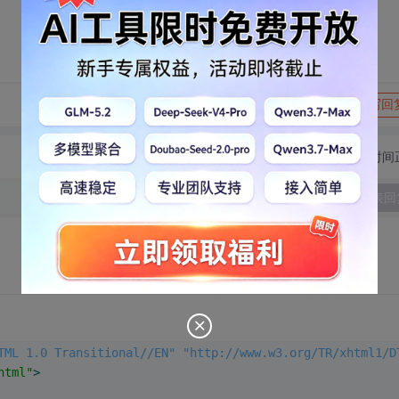
转发到动态
举报
写回
切换为时间
发表回
TML 1.0 Transitional//EN" "http://www.w3.org/TR/xhtml1/D
html"
>