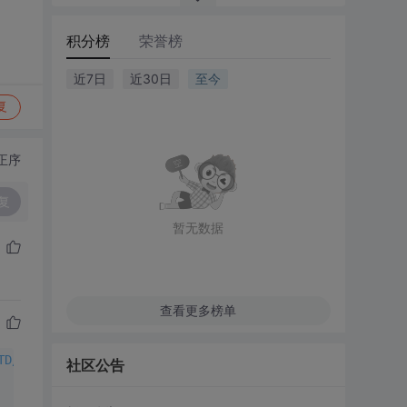
积分榜
荣誉榜
近7日
近30日
至今
复
正序
复
暂无数据
查看更多榜单
TD/xhtml1-transitional.dtd">
社区公告