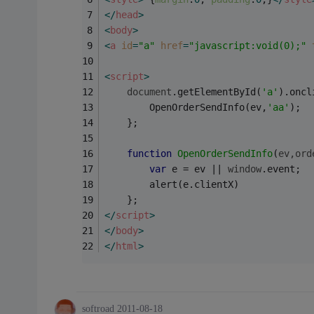
</
head
>
<
body
>
<
a
id
=
"a"
href
=
"javascript:void(0);"
<
script
>
document
.getElementById(
'a'
).oncl
		OpenOrderSendInfo(ev,
'aa'
);
	};
function
OpenOrderSendInfo
(
ev,ord
var
 e = ev || 
window
.event;
		alert(e.clientX)
	};
</
script
>
</
body
>
</
html
>
softroad
2011-08-18