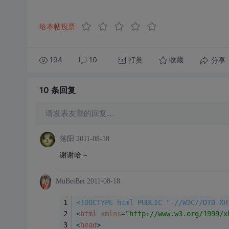
给本帖投票
194
10
打赏
分享
收藏
10 条
回复
请发表友善的回复…
落阳
2011-08-18
谢谢哈～
MuBeiBei
2011-08-18
<!DOCTYPE html PUBLIC "-//W3C//DTD XH
<
html
xmlns
=
"http://www.w3.org/1999/x
<
head
>