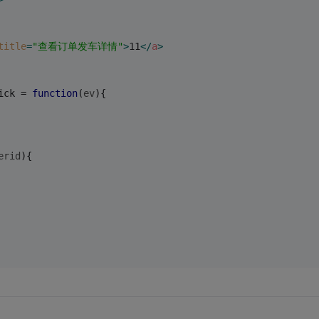
title
=
"查看订单发车详情"
>
11
</
a
>
ick = 
function
(
ev
)
{
erid
)
{