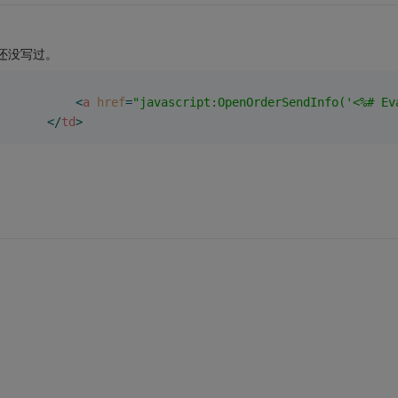
种写法还没写过。
<
a
href
=
"javascript:OpenOrderSendInfo('<%# Ev
</
td
>