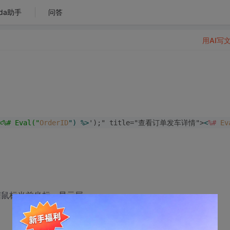
da助手
问答
用AI写
<%# Eval("
OrderID
") %>
');" title="查看订单发车详情">
<
%#
Ev
d)里根据鼠标当前坐标，显示层。