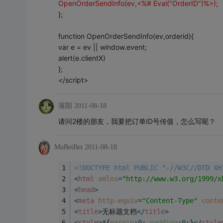
OpenOrderSendInfo(ev,<%# Eval("OrderID")%>);
};
function OpenOrderSendInfo(ev,orderid){
var e = ev || window.event;
alert(e.clientX)
};
</script>
落阳
2011-08-18
请问2楼的朋友，我要把订单ID号传值，怎么写呢？
MuBeiBei
2011-08-18
<!DOCTYPE html PUBLIC "-//W3C//DTD XH
<
html
xmlns
=
"http://www.w3.org/1999/x
<
head
>
<
meta
http-equiv
=
"Content-Type"
conte
<
title
>
无标题文档
</
title
>
<
style
>
*{
margin
:
0
; 
padding
:
0
;}
</
style