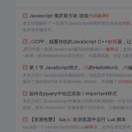
Javascript 俄罗斯方块 游戏
代码
解释
!
本文详细解析了一款基于JavaScript的俄罗斯方块游戏
代码
条件等关键环节。
JS
CPP：颠覆传统的JavaScript C++
解释
器，让
JS
CPP是一款用JavaScript编写的轻量级C++
解释
器，支持在
+标准，提供WebWorker异步执行、内置调试器、自定
清晰，含预处理器、运行时环境及标准库JavaScript实现。
第 1 节 JavaScript简介、
JS
的HelloWorld、
JS
本文介绍了JavaScript的基础知识，包括其作为ECMASc
展示了如何在HTML中实现‘Hello, World!’，并讲解了
JS
代码
如何在jquery中动态添加！important样式
本文介绍了在JavaScript中修改CSS样式时遇到的一个常
识别，因为`!important`应修饰整个CSS语句。正确的解决方案
，帮助开发者理解如何正确地在
JS
中应用`!important
【亲测免费】 lua.
js
: 在浏览器中运行 Lua 脚本
lua.
js
是一个JavaScript实现的Lua
解释
器，允许在浏览器中无