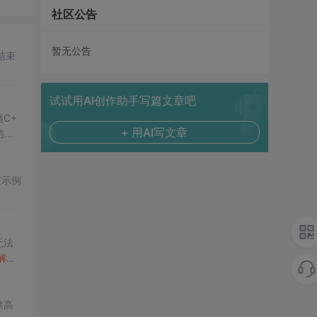
社区公告
暂无公告
结束
试试用AI创作助手写篇文章吧
C+
+ 用AI写文章
结构
过示例
无法
解释
供高