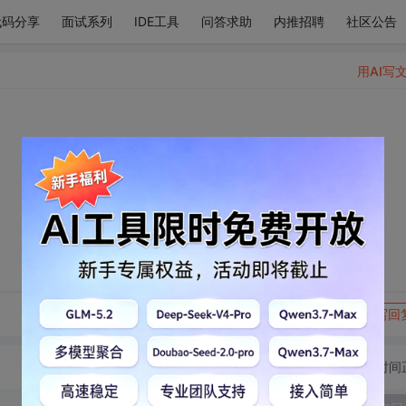
代码分享
面试系列
IDE工具
问答求助
内推招聘
社区公告
用AI写
转发到动态
举报
写回
切换为时间