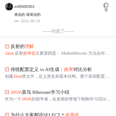
zn85600301
赞
谁说的 谁谁说的
2011-08-19
——到底了——
反射的
理解
Java
反射
效率
低
主要原因是： Method#invoke 方法会对参
数做封装和解封操作 需要检查方法可见性 需要校验参数
反射方法难以内联 JIT 无法优化 https://mp.weixin.qq.com/s/f
传统配置定义 vs AI生成：
效率
对比分析
CIWpDWj5ka5BKt-lfA6Ag ...
创建
Java
类文件，定义类名和基本结构。逐个添加配置
项，包括字段名、类型和注释。为每个字段生成getter和sett
er方法。检查代码格式和语法错误。测试每个配置项是否
JAVA
菜鸟 Hibernate学习小结
正常工作。这个过程虽然简单，但极其耗时。在我的测试
中，手动编写20个配置项的
Java
类大约花费了30分钟，代
作为一个
JAVA
的初学者，在老师的带领下刚刚学习完Hibe
码总行数达到了150行左右。通过这次对比实验，我深刻体
rnate，在这里给大家分享一些我对Hibernate的一些
理解
和
会到AI工具在提升
开发
效率
方面的巨大潜力。传统手动定
体会 首先我们大家都知道Hibernate 是一个优秀的
J
义配置项的方法虽然可靠，但在时间成本和错误率上明显
为什么大家都说SELECT *
效率
低
ava
持久化层解决方案，是当今主流的对象—关系映射