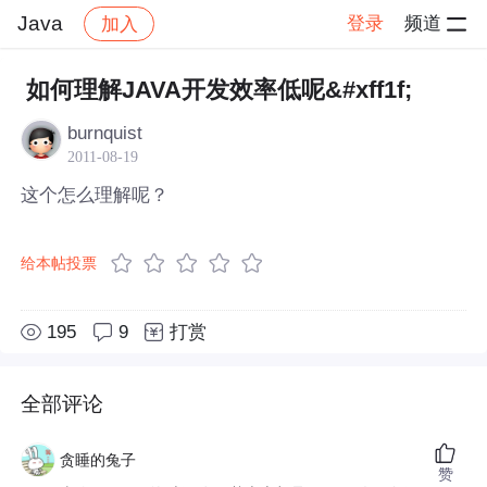
Java
登录
频道
加入
帖子详情
社区
Java
如何理解JAVA开发效率低呢&#xff1f;
burnquist
2011-08-19
这个怎么理解呢？
给本帖投票
195
9
打赏
全部评论
贪睡的兔子
赞