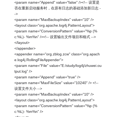
<param name="Append" value="false" /><!-- 设置是
否在重新启动服务时，在原有日志的基础添加新日志 -
->
<param name="MaxBackupIndex" value="10" />
<layout class="org.apache.log4j.PatternLayout">
<param name="ConversionPattern" value="%p (%
c:%L)- %m%n" /><!-- 设置输出文件项目和格式 -->
</layout>
</appender>
<appender name="org.zblog.zcw" class="org.apach
e.log4j.RollingFileAppender">
<param name="File" value="E:/study/log4j/zhuwei.ou
tput.log" />
<param name="Append" value="true" />
<param name="MaxFileSize" value="10240" /> <!--
设置文件大小 -->
<param name="MaxBackupIndex" value="10" />
<layout class="org.apache.log4j.PatternLayout">
<param name="ConversionPattern" value="%p (%
c:%L)- %m%n" />