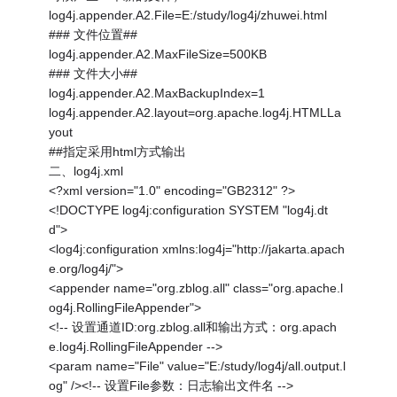
log4j.appender.A2.File=E:/study/log4j/zhuwei.html
### 文件位置##
log4j.appender.A2.MaxFileSize=500KB
### 文件大小##
log4j.appender.A2.MaxBackupIndex=1
log4j.appender.A2.layout=org.apache.log4j.HTMLLa
yout
##指定采用html方式输出
二、log4j.xml
<?xml version="1.0" encoding="GB2312" ?>
<!DOCTYPE log4j:configuration SYSTEM "log4j.dt
d">
<log4j:configuration xmlns:log4j="http://jakarta.apach
e.org/log4j/">
<appender name="org.zblog.all" class="org.apache.l
og4j.RollingFileAppender">
<!-- 设置通道ID:org.zblog.all和输出方式：org.apach
e.log4j.RollingFileAppender -->
<param name="File" value="E:/study/log4j/all.output.l
og" /><!-- 设置File参数：日志输出文件名 -->