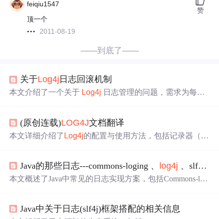
feiqiu1547
赞
顶一个
2011-08-19
——到底了——
关于
Log4j
日志回滚机制
本文介绍了一个关于
Log4j
日志管理的问题，需求为每日
生成新的日志文件并仅保留当月的日志，下月则覆盖前月
日志。这涉及到日志配置与管理的技术细节。
(原创连载)
LOG4J
文档翻译
本文详细介绍了
Log4j
的配置与使用方法，包括记录器（L
ogger）、渲染器（Appender）和样式（Layout）等核心组
件的概念，以及如何通过设置日志级别来控制日志输出，
Java的那些日志---commons-loging 、
log4j
、slf4j 、LogBack 的理解与区分
并展示了如何为不同层次的记录器分配不同的日志级别。
本文概述了Java中常见的日志实现方案，包括Commons-log
ging、
log4j
、slf4j和LogBack，详细解释了它们的概念、常
见应用及注意事项。重点介绍了如何在现有系统中迁移日
Java中关于日志(slf4j)框架搭配的相关信息
志方案，以及在使用SLF4j时避免冲突的方法。