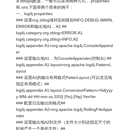
常用log4j配置，一般可以采用两种方式，.properties
和.xml,下面举两个简单的例子：
一、log4j.properties
### 设置org.zblog域对应的级别INFO,DEBUG,WARN,
ERROR和输出地A1，A2 ##
log4j.category.org.zblog=ERROR,A1
log4j.category.org.zblog=INFO,A2
log4j.appender.A1=org.apache.log4j.ConsoleAppend
er
### 设置输出地A1，为ConsoleAppender(控制台) ##
log4j.appender.A1.layout=org.apache.log4j.PatternL
ayout
### 设置A1的输出布局格式PatterLayout,(可以灵活地
指定布局模式）##
log4j.appender.A1.layout.ConversionPattern=%d{yyy
y-MM-dd HH:mm:ss,SSS} [%c]-[%p] %m%n
### 配置日志输出的格式##
log4j.appender.A2=org.apache.log4j.RollingFileAppe
nder
### 设置输出地A2到文件（文件大小到达指定尺寸的
时候产生一个新的文件）##