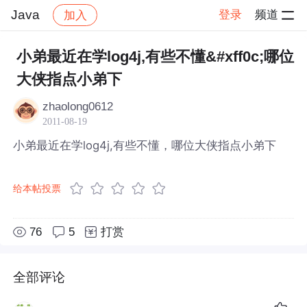
Java
登录
频道
加入
帖子详情
社区
Java
小弟最近在学log4j,有些不懂&#xff0c;哪位
大侠指点小弟下
zhaolong0612
2011-08-19
小弟最近在学log4j,有些不懂，哪位大侠指点小弟下
给本帖投票
76
5
打赏
全部评论