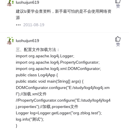
luohuijun619
赞
建议lz要学会查资料，新手最可怕的是不会使用网络资
源
2011-08-19
luohuijun619
赞
三、配置文件加载方法：
import org.apache.log4j.Logger;
import org.apache.log4j.PropertyConfigurator;
import org.apache.log4j.xml.DOMConfigurator;
public class Log4jApp {
public static void main(String[] args) {
DOMConfigurator.configure("E:/study/log4j/log4j.xm
l");//加载.xml文件
//PropertyConfigurator.configure("E:/study/log4j/log4
j.properties");//加载.properties文件
Logger log=Logger.getLogger("org.zblog.test");
log.info("测试");
}